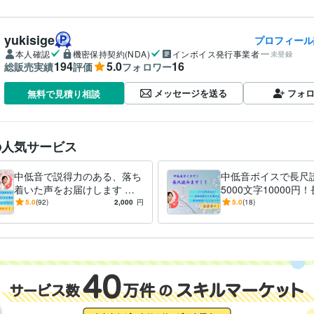
yukisige
プロフィール
本人確認
機密保持契約(NDA)
インボイス発行事業者
未登録
194
5.0
16
総販売実績
評価
フォロワー
メッセージを送る
フォ
無料で見積り相談
の人気サービス
中低音で説得力のある、落ち
中低音ボイスで長尺
着いた声をお届けします 納
5000文字10000円
品実績５００件以上！信頼と
読ませてください！
5.0
(92)
2,000
円
5.0
(18)
実績に自信アリ！