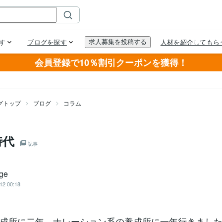
会員登録で10％割引クーポンを獲得！
グトップ
ブログ
コラム
時代
記事
ige
12 00:18
成所に二年、ナレーション系の養成所に一年行きまし