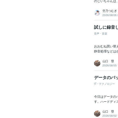
のじいちゃんは
空乃つむぎ
2026/08/06 
試しに録音
音声・音楽
おおむね買い替
静音処理などは
山口 塁
2026/08/05 
データのバ
IT・テクノロジー
今日はデータの
す。ハードディ
山口 塁
2026/08/02 