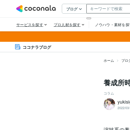
ココナラブログ
ホーム
ブロ
養成所
コラム
yukis
2022/03/
演技系の養