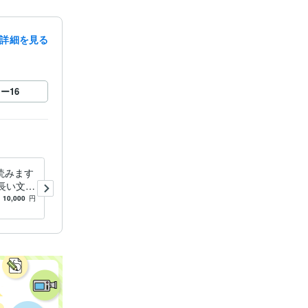
詳細を見る
ロー
16
読みます
一文字2円！多彩な演技であ
！長い文章
なたの作品を彩ります 演技
歴２０年以上！納品実績４０
10,000
円
5.0
(65)
2,000
円
０件以上！声優業務お任せ下
さい