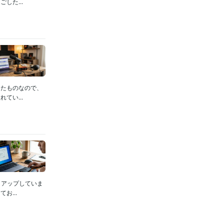
した...
したものなので、
てい...
クアップしていま
...