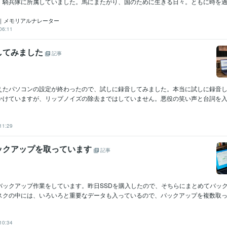
、騎兵隊に所属していました。馬にまたがり、国のために生きる日々。ともに時を過ご
｜メモリアルナレーター
06:11
してみました
記事
えたパソコンの設定が終わったので、試しに録音してみました。本当に試しに録音
かけていますが、リップノイズの除去まではしていません。悪役の笑い声と台詞を入れ
11:29
ックアップを取っています
記事
バックアップ作業をしています。昨日SSDを購入したので、そちらにまとめてバッ
スクの中には、いろいろと重要なデータも入っているので、バックアップを複数取ってお
10:34