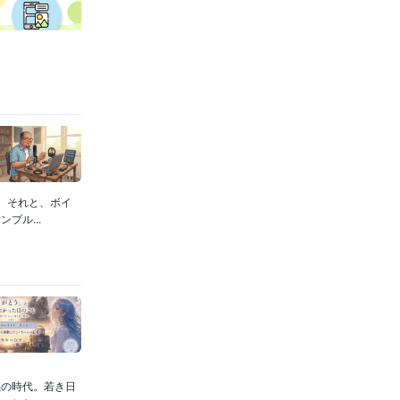
。それと、ボイ
プル...
義の時代。若き日