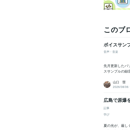
このブ
ボイスサン
音声・音楽
先月更新したパ
スサンプルの録
山口 塁
2026/08/06 
広島で原爆
記事
学び
夏の光が、厳し