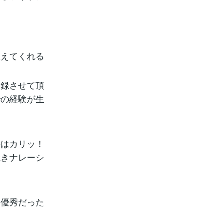
教えてくれる
収録させて頂
での経験が生
外はカリッ！
焼きナレーシ
。
り優秀だった