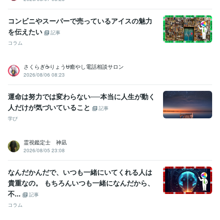
コンビニやスーパーで売っているアイスの魅力
を伝えたい
記事
コラム
さくらぎ☕りょう⛎癒やし電話相談サロン
2026/08/06 08:23
運命は努力では変わらない──本当に人生が動く
人だけが気づいていること
記事
学び
霊視鑑定士 神凪
2026/08/05 23:08
なんだかんだで、いつも一緒にいてくれる人は
貴重なの。 もちろんいつも一緒になんだから、
不...
記事
コラム