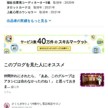
福祉住環境コーディネーター3級
取得年 : 2020年
タロットカード士
取得年 : 2021年
上級心理カウンセラー
取得年 : 2021年
出品者の実績をもっと見る
得意分野
悩み相談・カウンセリング
人の話を聞くことが好きです。
福祉業界
学歴
関東リハビリテーション専門学校
2023年3月 ~ 現在
このブログを見た人にオススメ
仲間外れにされたら、「ああ、このグループは
アタシには合わなかったのね！」 と思っておき
ま...
記事
コラム
さくらぎ☕りょう⛎癒やし電話相談サロン
2026/08/07 08:23