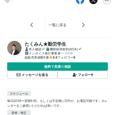
7
一覧に戻る
たくみん★勤労学生
本人確認
機密保持契約(NDA)
インボイス発行事業者
未登録
総販売実績
0
評価
0.0
フォロワー
9
無料で見積り相談
メッセージを送る
フォロー
9
スケジュール
毎日22:00〜翌朝5:00、もしくは不定期に日中が、お電話可能です。カレ
ンダーをご参照いただければ幸いです。
資格・検定