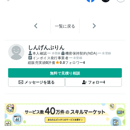
一覧に戻る
しんげんぷりん
本人確認
機密保持契約(NDA)
未登録
未登録
インボイス発行事業者
未登録
総販売実績
0
評価
0.0
フォロワー
4
無料で見積り相談
メッセージを送る
フォロー
4