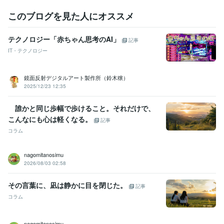
このブログを見た人にオススメ
テクノロジー「赤ちゃん思考のAI」
記事
IT・テクノロジー
鏡面反射デジタルアート製作所（鈴木穣）
2025/12/23 12:35
誰かと同じ歩幅で歩けること。それだけで、
こんなにも心は軽くなる。
記事
コラム
nagomitanosimu
2026/08/03 02:58
その言葉に、凪は静かに目を閉じた。
記事
コラム
nagomitanosimu