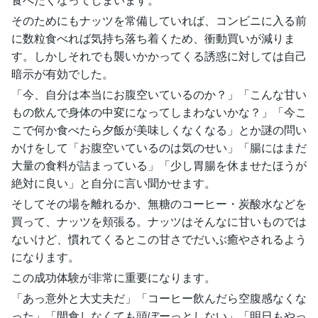
そのためにもナッツを常備していれば、コンビニに入る前
に数粒食べれば気持ち落ち着くため、衝動買いが減りま
す。しかしそれでも襲いかかってくる誘惑に対しては自己
暗示が有効でした。
「今、自分は本当にお腹空いているのか？」「こんな甘い
もの飲んで身体の中変になってしまわないかな？」「今こ
こで何か食べたら夕飯が美味しくなくなる」とか謎の問い
かけをして「お腹空いているのは気のせい」「腸にはまだ
大量の食料が詰まっている」「少し胃腸を休ませたほうが
絶対に良い」と自分に言い聞かせます。
そしてその場を離れるか、無糖のコーヒー・炭酸水などを
買って、ナッツを頬張る。ナッツはそんなに甘いものでは
ないけど、慣れてくるとこの甘さでだいぶ癒やされるよう
になります。
この成功体験が非常に重要になります。
「あっ意外と大丈夫だ」「コーヒー飲んだら空腹感なくな
った」「間食しなくても頭ぼーっとしない」「明日もやっ