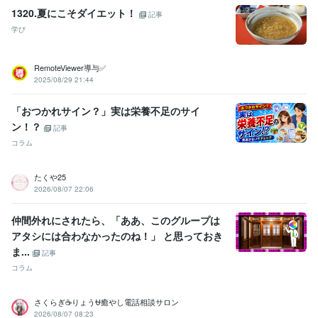
1320.夏にこそダイエット！
記事
学び
RemoteViewer導与✅
2025/08/29 21:44
「おつかれサイン？」実は栄養不足のサイ
ン！？
記事
コラム
たくや25
2026/08/07 22:06
仲間外れにされたら、「ああ、このグループは
アタシには合わなかったのね！」 と思っておき
ま...
記事
コラム
さくらぎ☕りょう⛎癒やし電話相談サロン
2026/08/07 08:23