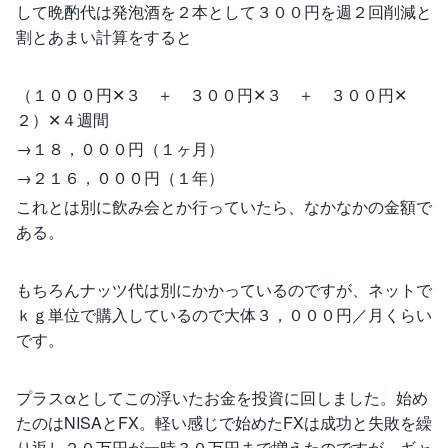
して晩酌代は発泡酒を２本として３００円を週２回削減と
割とあまい計算をすると
（１０００円✕３ ＋ ３００円✕３ ＋ ３００円✕
２）✕４週間
→１８，０００円（１ヶ月）
→２１６，０００円（１年）
これとは別に飲み会とか行っていたら、なかなかの金額で
ある。
もちろんナッツ代は別にかかっているのですが、ネットで
ｋｇ単位で購入しているので大体３，０００円／月くらい
です。
プラスαとしてこの浮いたお金を投資に回しました。始め
たのはNISAとFX。軽い感じで始めたFXは成功と失敗を繰
り返し２０万円が一時３０万円まで増えたのですが、ギャ