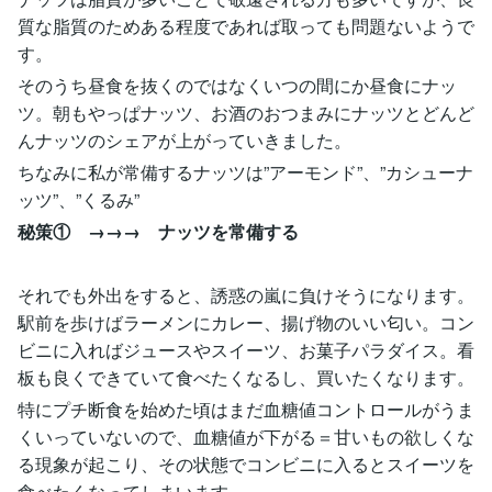
質な脂質のためある程度であれば取っても問題ないようで
す。
そのうち昼食を抜くのではなくいつの間にか昼食にナッ
ツ。朝もやっぱナッツ、お酒のおつまみにナッツとどんど
んナッツのシェアが上がっていきました。
ちなみに私が常備するナッツは”アーモンド”、”カシューナ
ッツ”、”くるみ”
秘策① →→→ ナッツを常備する
それでも外出をすると、誘惑の嵐に負けそうになります。
駅前を歩けばラーメンにカレー、揚げ物のいい匂い。コン
ビニに入ればジュースやスイーツ、お菓子パラダイス。看
板も良くできていて食べたくなるし、買いたくなります。
特にプチ断食を始めた頃はまだ血糖値コントロールがうま
くいっていないので、血糖値が下がる＝甘いもの欲しくな
る現象が起こり、その状態でコンビニに入るとスイーツを
食べたくなってしまいます。