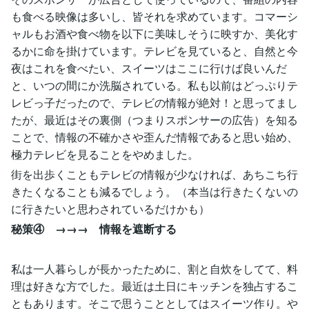
も食べる映像は多いし、皆それを求めています。コマーシ
ャルもお酒や食べ物を以下に美味しそうに映すか、美化す
るかに命を掛けています。テレビを見ていると、自然と今
夜はこれを食べたい、スイーツはここに行けば良いんだ
と、いつの間にか洗脳されている。私も以前はどっぷりテ
レビっ子だったので、テレビの情報が絶対！と思ってまし
たが、最近はその裏側（つまりスポンサーの広告）を知る
ことで、情報の不確かさや歪んだ情報であると思い始め、
極力テレビを見ることをやめました。
街を出歩くこともテレビの情報が少なければ、あちこち行
きたくなることも減るでしょう。（本当は行きたくないの
に行きたいと思わされているだけかも）
秘策④ →→→ 情報を遮断する
私は一人暮らしが長かったために、割と自炊をしてて、料
理は好きな方でした。最近は土日にキッチンを独占するこ
ともあります。そこで思うこととしてはスイーツ作り。や