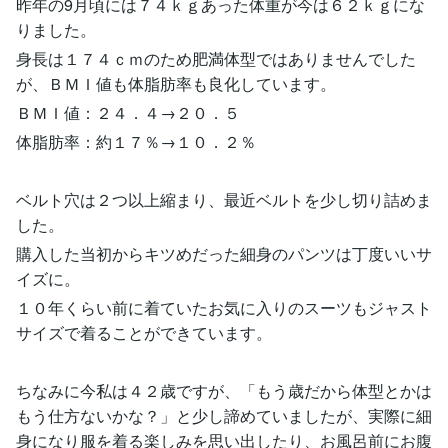
昨年の9月頃には７４ｋｇあった体重が今は６２ｋｇにな
りました。
身長は１７４ｃｍのため肥満体型ではありませんでした
が、ＢＭＩ値も体脂肪率も良化しています。
ＢＭＩ値：２４．４→２０．５
体脂肪率：約１７％→１０．２％
ベルト穴は２つ以上縮まり、最近ベルトを少し切り詰めま
した。
購入した当初からキツめだった細身のパンツは丁度いいサ
イズに。
１０年くらい前に着ていたお気に入りのスーツもジャスト
サイズで着ることができています。
ちなみに今私は４２歳ですが、「もう歳だから体型とかは
もう仕方ないかな？」と少し諦めていましたが、実際に細
身になり服を着る楽しみを思い出したり、お風呂前にお腹