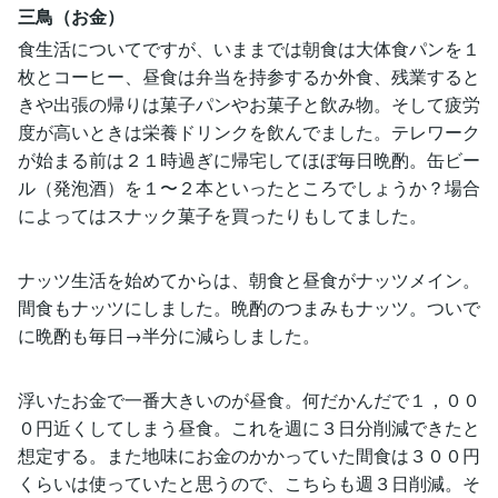
三鳥（お金）
食生活についてですが、いままでは朝食は大体食パンを１
枚とコーヒー、昼食は弁当を持参するか外食、残業すると
きや出張の帰りは菓子パンやお菓子と飲み物。そして疲労
度が高いときは栄養ドリンクを飲んでました。テレワーク
が始まる前は２１時過ぎに帰宅してほぼ毎日晩酌。缶ビー
ル（発泡酒）を１〜２本といったところでしょうか？場合
によってはスナック菓子を買ったりもしてました。
ナッツ生活を始めてからは、朝食と昼食がナッツメイン。
間食もナッツにしました。晩酌のつまみもナッツ。ついで
に晩酌も毎日→半分に減らしました。
浮いたお金で一番大きいのが昼食。何だかんだで１，００
０円近くしてしまう昼食。これを週に３日分削減できたと
想定する。また地味にお金のかかっていた間食は３００円
くらいは使っていたと思うので、こちらも週３日削減。そ