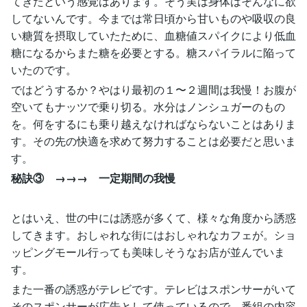
てきたという感覚はあります。そう実は身体はそんなに欲
してないんです。今までは常日頃から甘いものや吸収の良
い糖質を摂取していたために、血糖値スパイクにより低血
糖になるからまた糖を必要とする。糖スパイラルに陥って
いたのです。
ではどうするか？やはり最初の１〜２週間は我慢！お腹が
空いてもナッツで乗り切る。水分はノンシュガーのもの
を。何をするにも乗り越えなければならないことはありま
す。その先の快適を求めて努力することは必要だと思いま
す。
秘訣③ →→→ 一定期間の我慢
とはいえ、世の中には誘惑が多くて、様々な角度から誘惑
してきます。おしゃれな街にはおしゃれなカフェが。ショ
ッピングモール行っても美味しそうなお店が並んでいま
す。
また一番の誘惑がテレビです。テレビはスポンサーがいて
そのスポンサーが広告として使っているので、番組の内容