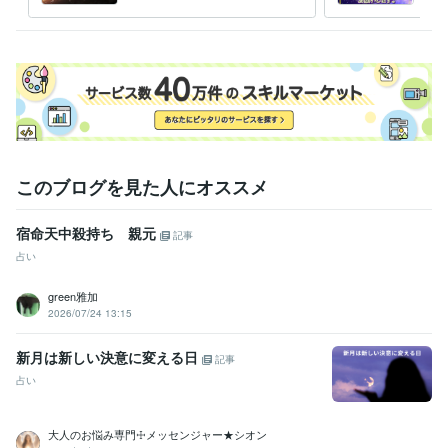
します。
みを
す。
このブログを見た人にオススメ
宿命天中殺持ち 親元
記事
占い
green雅加
2026/07/24 13:15
新月は新しい決意に変える日
記事
占い
大人のお悩み専門☩メッセンジャー★シオン