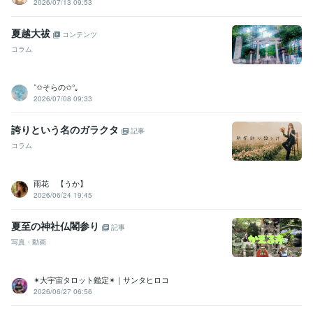
2026/07/13 09:53
夏越大祓
コンテンツ
コラム
˚✩そらの✩°｡
2026/07/08 09:33
誇りという名のガラクタ
記事
コラム
雨花 【うか】
2026/06/24 19:45
夏至の神社仏閣参り
記事
写真・動画
✴︎大宇宙タロット鑑定✴︎｜サンタヒロコ
2026/06/27 06:56