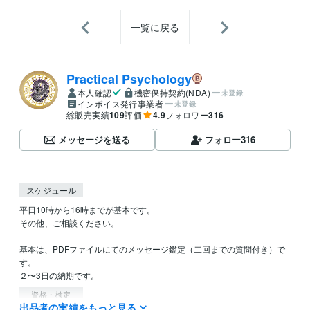
一覧に戻る
Practical Psychology
本人確認
機密保持契約(NDA)
未登録
インボイス発行事業者
未登録
総販売実績
109
評価
4.9
フォロワー
316
メッセージを送る
フォロー
316
スケジュール
平日10時から16時までが基本です。

その他、ご相談ください。

基本は、PDFファイルにてのメッセージ鑑定（二回までの質問付き）で
す。

２〜3日の納期です。
資格・検定
出品者の実績をもっと見る
職業訓練指導員
取得年 : 2010年