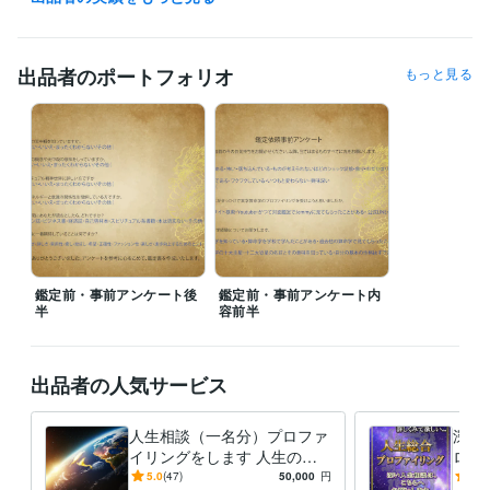
得意分野
占い
自分探し、道開きのヒントを解説すること 
出品者のポートフォリオ
もっと見る
語学力
英語
日常会話レベル
鑑定前・事前アンケート後
鑑定前・事前アンケート内
半
容前半
出品者の人気サービス
人生相談（一名分）プロファ
深い
イリングをします 人生の迷
ロフ
い・モヤモヤ解消をお手伝い
番ご
5.0
(47)
50,000
円
4.9