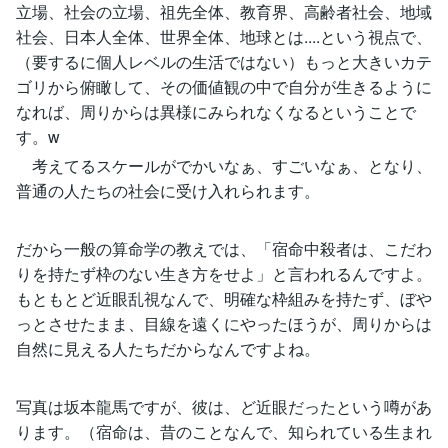
立場、社会の立場、祖先全体、教育界、高齢者社会、地域
社会、日本人全体、世界全体、地球とは....という視点で、
（要するに個人レベルの生活ではない）もっと大きいカテ
ゴリから俯瞰して、その価値観の中で自分が生きるように
なれば、周りからは異様にみられなくなるということで
す。w
考えてるスケールがでかいなぁ、すごいなぁ、となり、
普通の人たちの社会に受け入れられます。
だから一般の算命学の教えでは、「宿命中殺者は、こだわ
りを持たず枠のない生き方をせよ」と言われるんですよ。
もともとど近眼乱視なんで、明確な枠組みを持たず、ぼや
っとさせたまま、目線を遠くにやったほうが、周りからは
自然に見える人たちだからなんですよね。
写真は坂本龍馬ですが、彼は、ど近眼だったという噂があ
ります。（宿命は、昔のことなんで、知られている生まれ