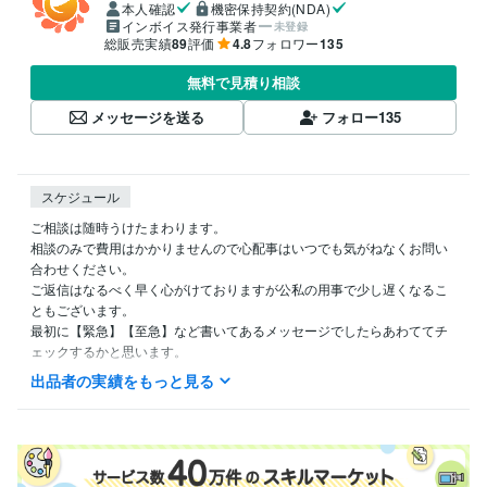
本人確認
機密保持契約(NDA)
インボイス発行事業者
未登録
総販売実績
89
評価
4.8
フォロワー
135
無料で見積り相談
メッセージを送る
フォロー
135
スケジュール
ご相談は随時うけたまわります。

相談のみで費用はかかりませんので心配事はいつでも気がねなくお問い
合わせください。

ご返信はなるべく早く心がけておりますが公私の用事で少し遅くなるこ
ともございます。

最初に【緊急】【至急】など書いてあるメッセージでしたらあわててチ
ェックするかと思います。

今後ともよろしくお願いいたします。
出品者の実績をもっと見る
受賞歴
市町村アカデミー（全国市町村中央研修）優秀表彰で修了
資格・検定
行政書士
取得年 : 2015年