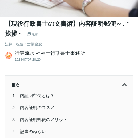
【現役行政書士の文書術】内容証明郵便～ご
挨拶～
記事
法律・税務・士業全般
行雲流水 社福士行政書士事務所
2021/07/07 20:20
目次
１ 内証明郵便とは？
２ 内容証明のススメ
３ 内容証明郵便のメリット
４ 記事のねらい