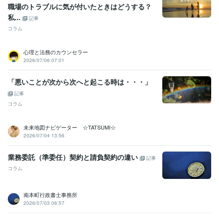
悩み相談・カウンセリング
【社会福祉士】家庭起因のメンタルケア
職場のトラブルに気が付いたときはどうする？
改善
私...
記事
ストレス
メンタル
心
介護
福祉
ヘルス
健康
心理
カウンセリング
セラピー
コラム
ビジネス代行・事務代行
【内容証明郵便】
【離婚協議書（公正証書
原案）】
【各種契約書】
【生活保護】
【会社定かん・総会議事
心理と法務のカウンセラー
録】
2026/07/06 07:01
手続
内容証明
契約
書類
作成
代行
行政書士
福祉
生活保護
離婚協議
「悪いことが次から次へと起こる時は・・・」
記事
コラム
未来地図ナビゲーター ☆TATSUMI☆
2026/07/04 13:56
業務委託（準委任）契約と請負契約の違い
記事
コラム
南本町行政書士事務所
2026/07/03 06:57