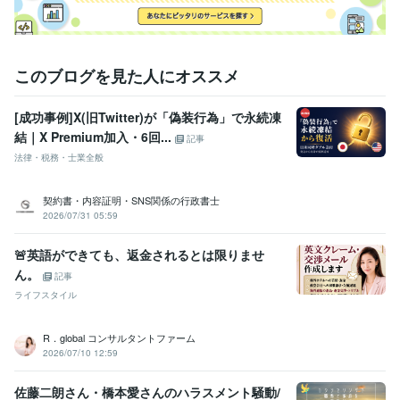
ファイナンシャル・プランナー（AFP）
取得年 : 2009年
社会福祉士
取得年 : 2018年
情報処理技術者（応用情報技術者）
取得年 : 2012年
宅地建物取引士（旧 宅地建物取引主任者）
取得年 : 2015年
このブログを見た人にオススメ
販売士
取得年 : 2006年
防災士
取得年 : 2015年
[成功事例]X(旧Twitter)が「偽装行為」で永続凍
衛生管理者
取得年 : 2017年
結｜X Premium加入・6回...
福祉住環境コーディネーター
取得年 : 2018年
記事
社会福祉主事任用資格
取得年 : 2009年
法律・税務・士業全般
個人情報保護士
取得年 : 2011年
秘書技能検定
取得年 : 2006年
契約書・内容証明・SNS関係の行政書士
ビジネス能力検定（B検）
取得年 : 2006年
2026/07/31 05:59
日商簿記検定2級
取得年 : 2006年
🚨英語ができても、返金されるとは限りませ
ビジネス・クリエイティブツール
ん。
記事
Wix:2年
ペライチ:4年
JIMDO:1年
Excel:24年
ライフスタイル
Google スプレッドシート:9年
Google スライド:9年
Pages:1年
PowerPoint:5年
Word:24年
STORES:2年
カラーミーショップ:2年
freee:3年
Moneyfoward:1年
Zoho:12年
ChatGPT:1年
Bard:1年
R．global コンサルタントファーム
PowerDirector:7年
Vrew:1年
VEGAS Pro:1年
Canva:2年
2026/07/10 12:59
得意分野
佐藤二朗さん・橋本愛さんのハラスメント騒動/