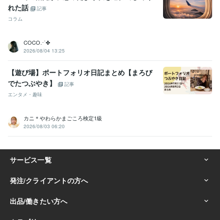
れた話
記事
コラム
COCO⋰✤
2026/08/04 13:25
【遊び場】ポートフォリオ日記まとめ【まろび
でたつぶやき】
記事
エンタメ・趣味
カニ＊やわらかまごころ検定1級
2026/08/03 06:20