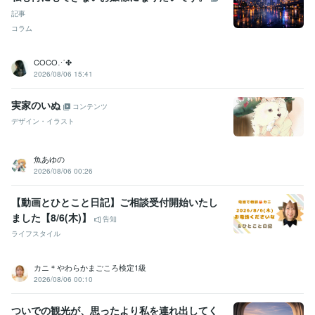
音楽
記事
ライティング・翻訳
英訳・和訳
韓国語訳・和訳
和訳（ロシア語）
コラム
和訳（中国語）
和訳（スペイン語）
和訳（イタリア語）
ドイツ語
訳・和訳
翻訳
語学
英語
韓国語
中国語
ロシア語
スペイン語
COCO⋰✤
イタリア語
ドイツ語
2026/08/06 15:41
学歴
実家のいぬ
コンテンツ
日本大学
2021年3月 ~ 現在
デザイン・イラスト
語学力
英語
ネイティブレベル
魚あゆの
中国語
日常会話レベル
2026/08/06 00:26
韓国語
ビジネスレベル
ドイツ語
日常会話レベル
【動画とひとこと日記】ご相談受付開始いたし
フランス語
日常会話レベル
ました【8/6(木)】
告知
スペイン語
日常会話レベル
イタリア語
日常会話レベル
ライフスタイル
ロシア語
日常会話レベル
ポルトガル語
日常会話レベル
カニ＊やわらかまごころ検定1級
2026/08/06 00:10
ついでの観光が、思ったより私を連れ出してく