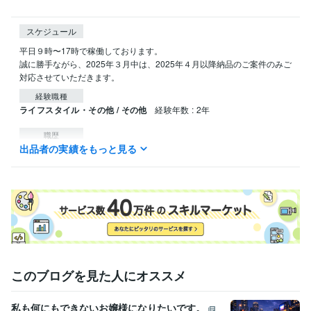
スケジュール
平日９時〜17時で稼働しております。

誠に勝手ながら、2025年３月中は、2025年４月以降納品のご案件のみご
対応させていただきます。
経験職種
ライフスタイル・その他 / その他
経験年数 : 2年
職歴
出品者の実績をもっと見る
サニーリスクマネジメント
2023年6月 ~ 現在
資格・検定
防災士
取得年 : 2023年
TOEIC
取得年 : 2021年
ビジネス・クリエイティブツール
Wix:2年
Excel:4年
Google スプレッドシート:4年
Google スライド:4年
Google ドキュメント:4年
PowerPoint:4年
Word:4年
ChatGPT:1年
Adobe Firefly:1年
Adobe Illustrator:3年
Canva:4年
ibisPaint:7年
このブログを見た人にオススメ
得意分野
音楽制作・ナレーション
BGM制作、既存の楽曲のカバー制作
私も何にもできないお嬢様になりたいです。