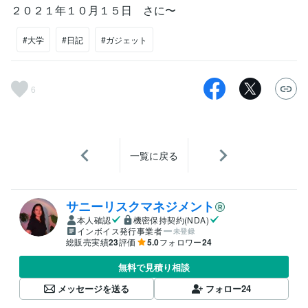
２０２１年１０月１５日 さに〜
#大学
#日記
#ガジェット
6
一覧に戻る
サニーリスクマネジメント
本人確認
機密保持契約(NDA)
インボイス発行事業者
未登録
総販売実績
23
評価
5.0
フォロワー
24
無料で見積り相談
メッセージを送る
フォロー
24