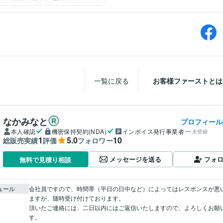
一覧に戻る
お客様ファーストとは
なかみなと
プロフィール
本人確認
機密保持契約(NDA)
インボイス発行事業者
未登録
1
5.0
10
総販売実績
評価
フォロワー
メッセージを送る
フォ
無料で見積り相談
ュール
会社員ですので、時間帯（平日の日中など）によってはレスポンスが悪
ますが、随時受け付けております。

頂いたご連絡には、二日以内にはご返信いたしますので、よろしくお願
す。