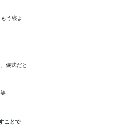
てもう寝よ
ト、儀式だと
！笑
すことで