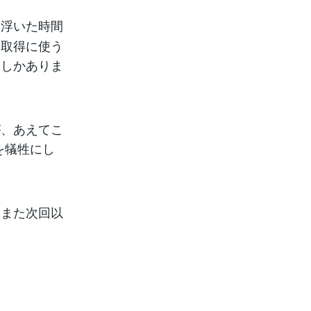
。浮いた時間
格取得に使う
果しかありま
が、あえてこ
を犠牲にし
はまた次回以