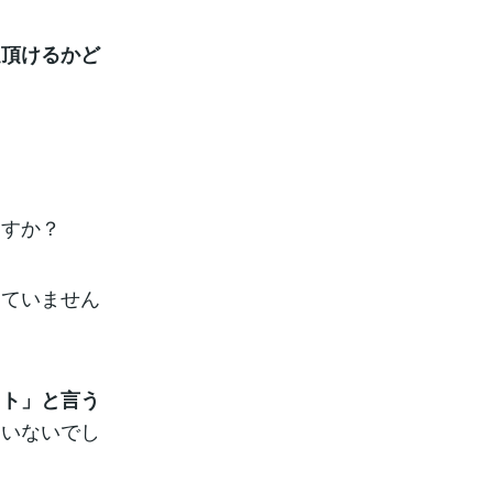
足頂けるかど
、
ますか？
していません
スト」と言う
違いないでし