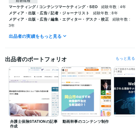
経験職種
マーケティング / コンテンツマーケティング・SEO
経験年数 : 4年
メディア・出版・広告 / 記者・ジャーナリスト
経験年数 : 8年
メディア・出版・広告 / 編集・エディター・デスク・校正
経験年数 :
3年
出品者の実績をもっと見る
職歴
地方新聞社
2014年3月 ~ 2019年1月
仮想通貨メディア
2019年2月 ~ 2019年8月
フリーランス
2019年8月 ~ 現在
出品者のポートフォリオ
もっと見る
小村渉行政書士事務所
2025年2月 ~ 現在
山陰メディアプロダクション合同会社
2025年8月 ~ 現在
受賞歴
地方新聞社編集局奨励賞
平成22年度徳島大学附属図書館読書週間
「読書感想文」入選
地方新聞社編集局奨励賞
ココナラ総販売数100
件達成
ココナラ総販売数200件達成
ココナラ総販売数300件達成
平
成24年度徳島大学附属図書館読書週間「読書感想文」入選
まつえ南
商工会補助金活用術セミナー
弁護士保険STATIONの記事
動画幹事のコンテンツ制作
資格・検定
作成
実用英語技能検定2級
取得年 : 2009年
普通自動車第一種運転免許
取得年 : 2010年