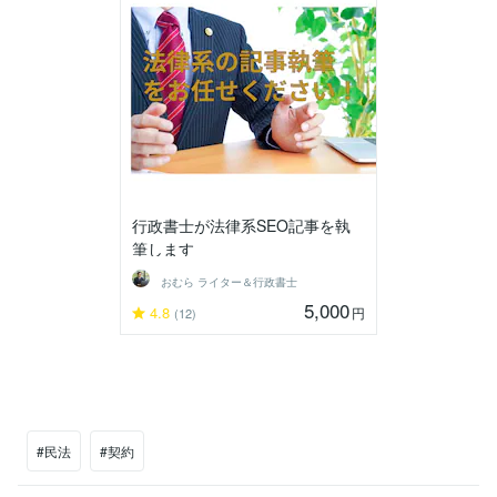
行政書士が法律系SEO記事を執
筆します
おむら ライター＆行政書士
5,000
4.8
円
(12)
#民法
#契約