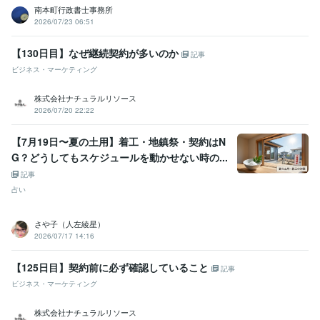
語学力
南本町行政書士事務所
英語
ビジネスレベル
2026/07/23 06:51
中国語
日常会話レベル
【130日目】なぜ継続契約が多いのか
記事
ビジネス・マーケティング
株式会社ナチュラルリソース
2026/07/20 22:22
【7月19日〜夏の土用】着工・地鎮祭・契約はN
G？どうしてもスケジュールを動かせない時の...
記事
占い
さや子（人左綾星）
2026/07/17 14:16
【125日目】契約前に必ず確認していること
記事
ビジネス・マーケティング
株式会社ナチュラルリソース