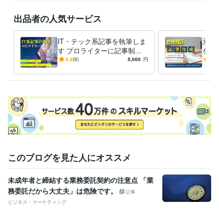
高等学校教諭免許
取得年 : 2013年
ITパスポート
取得年 : 2019年
出品者の人気サービス
3級FP技能士
取得年 : 2020年
行政書士
取得年 : 2024年
ビジネス実務法務検定2級
取得年 : 2025年
IT・テック系記事を執筆しま
元新
す プロライターに記事制作
を作
プログラミング言語・フレームワーク
を外注しませんか？
ロラ
5.0
(5)
5,000
円
4.9
CSS:0年
HTML:0年
R:0年
Git:0年
か？
ビジネス・クリエイティブツール
WordPress:4年
Google スプレッドシート:4年
Google スライド:4年
Google ドキュメント:5年
弥生会計:3年
ChatGPT:1年
Perplexity AI:0年
Bard:1年
Figma:2年
Excel:10年
PowerPoint:10年
Word:10年
得意分野
ライティング・翻訳
コンテンツライティング
アカデミックレポート
の作成支援
このブログを見た人にオススメ
IT
金融
経済
マーケティング
ビジネス
暗号資産
ブロックチェーン
コンサルティング・士業
業界委託契約書作成
内容証明の文案作成
未成年者と締結する業務委託契約の注意点 「業
務委託だから大丈夫」は危険です。
記事
学歴
ビジネス・マーケティング
徳島大学
2010年3月 ~ 2014年2月