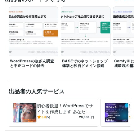
ITILファンデーション
取得年 : 2006年
調理師
取得年 : 2002年
プログラミング言語・フレームワーク
CSS:10年
Google Apps Script:10年
HTML:15年
JavaScript:10年
PHP:10年
VBA:10年
Python:5年
Node.js:3年
ビジネス・クリエイティブツール
WordPress:15年
Excel:25年
Google スプレッドシート:20年
Google スライド:20年
Google ドキュメント:20年
PowerPoint:20年
WordPressの改ざん調査
BASEでのネットショップ
ComfyUIに
と不正コードの除去
構築と独自ドメイン接続
成環境の構築
Word:20年
BASE:5年
Shopify:5年
STORES:5年
UiPath:3年
ChatGPT:3年
DALL-E:3年
Adobe Photoshop:10年
Adobe Premiere Pro:10年
STUDIO:10年
freee:5年
Google Analytics:15年
Power Automate:10年
Looker Studio:5年
出品者の人気サービス
その他ツール
ComfyUI:2年
初心者歓迎！WordPressでサ
漫画
イトを作成します あなた専
oR
得意分野
用のホームページを作成をリ
を何
5.0
(5)
20,000
円
5.0
集客・マーケティング相談
Instagram運用代行
ーズナブルに
RA
Instagram
IT相談・システム開発
生成AI環境の構築・業務自動化
Webサイト/S
NS