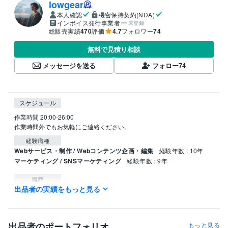
lowgear
本人確認
機密保持契約(NDA)
インボイス発行事業者
未登録
総販売実績
470
評価
4.7
フォロワー
74
無料で見積り相談
メッセージを送る
フォロー
74
スケジュール
作業時間 20:00-26:00

作業時間外でもお気軽にご連絡ください。
経験職種
Webサービス・制作 / Webコンテンツ企画・編集
経験年数 : 10年
マーケティング / SNSマーケティング
経験年数 : 9年
職歴
出品者の実績をもっと見る
M.H.S
2012年1月 ~ 現在
資格・検定
マイクロソフト認定アプリケーションデベロッパー（MCAD）
取得
出品者のポートフォリオ
もっと見る
年 : 2006年