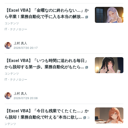
【Excel VBA】「金曜なのに終わらない…」か
ら卒業！業務自動化で手に入る本当の解放...
コンテンツ
IT・テクノロジー
上村 真人
2026/07/30 20:17
【Excel VBA】「いつも時間に追われる毎日」
から脱却する第一歩。業務自動化がもたら...
コンテンツ
IT・テクノロジー
上村 真人
2026/07/29 20:08
【Excel VBA】「今日も残業でくたくた…」か
ら脱却！業務自動化で叶える“本当に欲し...
コ
ンテンツ