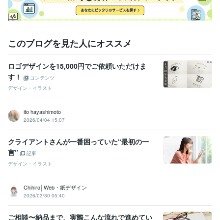
このブログを見た人にオススメ
ロゴデザインを15,000円でご依頼いただけま
す！
コンテンツ
デザイン・イラスト
ito hayashimoto
2026/04/04 15:07
クライアントさんが一番困っていた“最初の一
言”
記事
デザイン・イラスト
Chihiro│Web・紙デザイン
2026/03/30 05:40
ご相談〜納品まで、実際こんな流れで進めてい