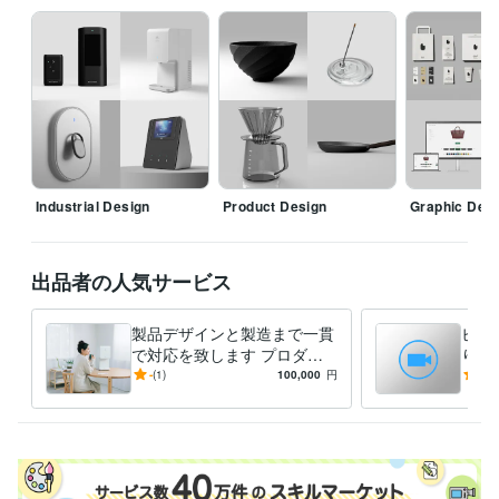
得意分野
デザイン制作
デザイン相談
プロダクト・製品デザイン
グラフィッ
ク・UIUXデザイン
商品企画・ブランディング
デザイン
家電
ビジネス
グラフィック
販売
インテリア
プロダクト
案件
スタートアップ
モダン
デザイン制作
空間デザイン
インテリア
建築
商業施設
店舗設計
飲食業界
美容業界
ファッション業界
プロダクト業界
Industrial Design
Product Design
Graphic Des
語学力
英語
日常会話レベル
出品者の人気サービス
製品デザインと製造まで一貫
ビデ
で対応を致します プロダク
りま
ト・日用品・どんな製品でも
納品
-
(1)
100,000
円
4.9
対応可能です。