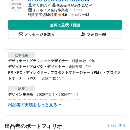
本人確認
機密保持契約(NDA)
インボイス発行事業者
未登録
総販売実績
89
評価
4.9
フォロワー
98
無料で見積り相談
メッセージを送る
フォロー
98
経験職種
デザイナー / グラフィックデザイナー
経験年数 : 9年
デザイナー / プロダクトデザイナー
経験年数 : 9年
PM・PO・ディレクター / プロダクトマネージャー（PM）・プロダク
トオーナー（PO）
経験年数 : 5年
職歴
デザイン事務所
2020年2月 ~ 2024年11月
SYOU DESIGN STUDIO
2020年2月 ~ 現在
出品者の実績をもっと見る
受賞歴
JID AWARD 2025
FRAME AWARD 2025 GOLD
Tokyo Creative Sal
on 2025
GOOD DESIGN AWARD 2024
DESIGNART TOKYO 202
出品者のポートフォリオ
もっと見る
4
DESIGNART TOKYO 2023
KOJU DESIGN AWARD 2020