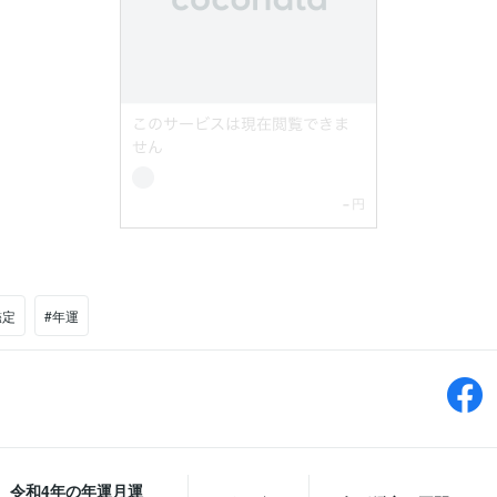
鑑定
#年運
年 令和4年の年運月運