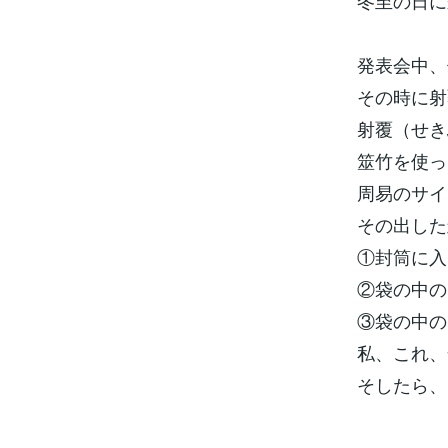
冬至の日に
発表会中、
その時に射
射覆（せき
筮竹を使っ
周易のサイ
その出した
①封筒に入
②袋の中の
③袋の中の
私、これ、
そしたら、