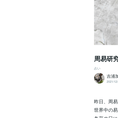
周易研究
占い
吉浦
2021/12/
昨日、周易
世界中の易