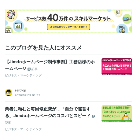
Makeshop:5年
Shopify:5年
STORES:5年
カラーミーショップ:5年
Stable Diffusion:1年
ChatGPT:1年
Adobe Photoshop:10年
Adobe Premiere Pro:5年
Adobe Illustrator:10年
Canva:2年
Adobe After Effects:5年
Google Search Console:10年
Google Analytics:10年
得意分野
動画編集・映像制作
動画編集
このブログを見た人にオススメ
動画
YouTube
CM
画像加工
集客・マーケティング相談
ネットショップ改善コンサル
ネットショップ
ECサイト
売上改善
集客
マーケティング
【Jimdoホームページ制作事例】工務店様のホ
Webマーケティング
SEO対策
WEBライティング
ームページ
記事
ビジネス・マーケティング
zerotop
2026/07/09 01:37
業者に頼むと毎回修正費が…「自分で運営す
る」Jimdoホームページのコスパとスピード
記事
ビジネス・マーケティング