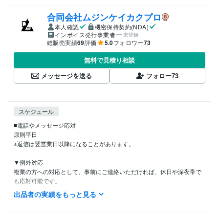
合同会社ムジンケイカクプロ
本人確認
機密保持契約(NDA)
インボイス発行事業者
未登録
総販売実績
69
評価
5.0
フォロワー
73
無料で見積り相談
メッセージを送る
フォロー
73
スケジュール
■電話やメッセージ応対

原則平日

※返信は翌営業日以降になることがあります。

▼例外対応

複業の方への対応として、事前にご連絡いただければ、休日や深夜帯で
も応対可能です。

出品者の実績をもっと見る
▼ココナラ外を含む活動について

日々、様々なご相談ご依頼をいただいております。

対応可能な作業に幅があるため、まずは早めにご相談ください。