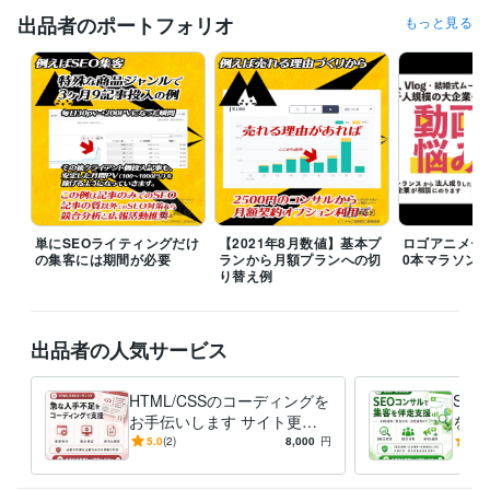
出品者のポートフォリオ
もっと見る
経験職種
Webサービス・制作 / Webプロデューサー・ディレクター
経験年数 :
10年
マーケティング / コンテンツマーケティング・SEO
経験年数 : 10年
営業 / 法人営業
経験年数 : 8年
経営・マネジメント / 取締役・執行役員
経験年数 : 8年
物流・購買 / 商品・在庫管理
経験年数 : 8年
職歴
人材派遣会社セキュリティ担当
2015年9月 ~ 2018年8月
単にSEOライティングだけ
【2021年8月数値】基本プ
ロゴアニメー
の集客には期間が必要
ランから月額プランへの切
0本マラソン
資格・検定
り替え例
情報セキュリティマネジメント
取得年 : 2020年
マイクロソフト オフィス スペシャリスト（MOS）
取得年 : 2014年
二種証券外務員
取得年 : 2009年
出品者の人気サービス
プログラミング言語・フレームワーク
Python:5年
VBA:10年
SQLite:5年
HTML/CSSのコーディングを
SE
お手伝いします サイト更新
をし
ビジネス・クリエイティブツール
の「急な人手不足」や「工数
析・
5.0
(2)
8,000
円
5.0
Wix:3年
WordPress:10年
ペライチ:5年
Excel:10年
不足」に対応
業伴
Google スプレッドシート:10年
BASE:5年
EC-CUBE:5年