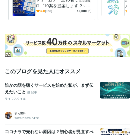
ロゴ10案を提案します 2～3
メン
案では不安な方向け！選べな
ゴマ
5.0
(365)
50,000
円
5.0
いレベルの10案をあなたへ！
し替
このブログを見た人にオススメ
誰かの話を聴くサービスを始めた私が、まず伝
えたいこと
記事
ライフスタイル
Sho904
2026/05/26 04:31
ココナラで売れない原因は？初心者が見直すべ