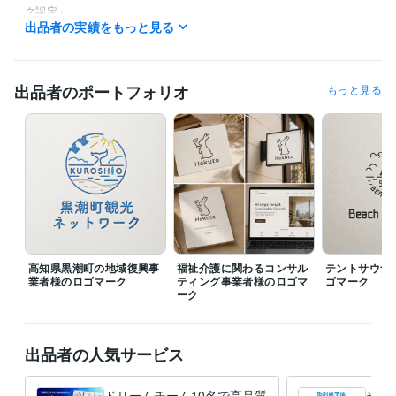
ク認定」  
出品者の実績をもっと見る
ビジネス・クリエイティブツール
Excel:20年
Google スプレッドシート:15年
Google スライド:15年
Google ドキュメント:15年
PowerPoint:20年
Word:20年
出品者のポートフォリオ
もっと見る
Adobe Photoshop:20年
Adobe Illustrator:20年
Canva:5年
得意分野
デザイン制作
ロゴ制作
ヘアサロン
クリニック
カフェ
レストラン
ヨガスタジオ
不動産
IT
amazon
病院
Web
語学力
英語
日常会話レベル
高知県黒潮町の地域復興事
福祉介護に関わるコンサル
テントサウナ
業者様のロゴマーク
ティング事業者様のロゴマ
ゴマーク
ーク
出品者の人気サービス
ドリームチーム10名で高品質
当店