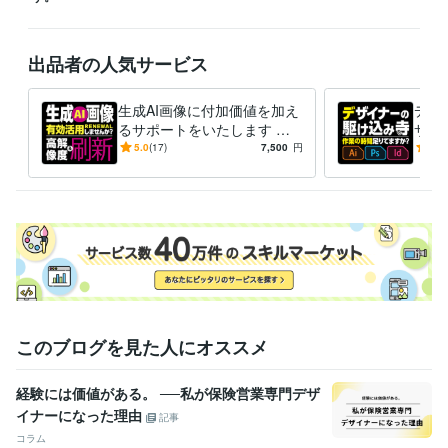
ChatGPT:1年
Midjourney:1年
Adobe Firefly:1年
Adobe Photoshop:24年
Adobe Premiere Pro:4年
Adobe Illustrator:24年
Adobe InDesign:23年
Dreamweaver:5年
出品者の人気サービス
Painter:3年
Live2D:2年
Adobe After Effects:3年
Adobe Flash:5年
その他ツール
生成AI画像に付加価値を加え
デザ
ソリマチ/農業簿記:2年
るサポートをいたします お
サポ
手元の画像素材やイラスト
の“
5.0
(17)
7,500
円
5.0
得意分野
で“何かしたい”でお悩みの方
向け
デザイン制作
目的達成への視覚的な情報整理【デザイン】
目的達成
向け。
への視覚的な最適化【画像処理】
目標達成へのスキルアップサポー
ト【就活】
目標達成へのメンタルケア
印刷物
改訂
DTP
ポートフォリオ
就職活動
画像加工
デザイン
バナー
デザイン修正
文字修正
このブログを見た人にオススメ
経験には価値がある。 ──私が保険営業専門デザ
イナーになった理由
記事
コラム