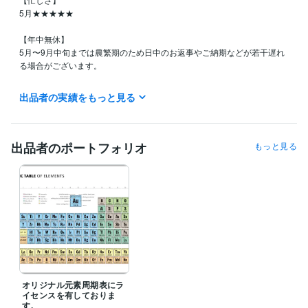
5月★★★★★

【年中無休】

5月〜9月中旬までは農繁期のため日中のお返事やご納期などが若干遅れ
る場合がございます。

【実働時間】

出品者の実績をもっと見る
20:00〜深夜が中心になります。

日中は野外業務ではありますが緊急対応は可能です。

【受付中止・満枠対応中の場合】

出品者のポートフォリオ
もっと見る
DMをくださればなるべくご対応いたします。

遠慮なくお問合せくださいませ。
経験職種
デザイナー / グラフィックデザイナー
経験年数 : 20年
マーケティング / 広告・宣伝・プロモーション
経験年数 : 10年
メディア・出版・広告 / クリエイティブ・アートディレクター
経験
年数 : 15年
ビジネス・クリエイティブツール
Wix:5年
Excel:15年
Google サイト:5年
Google ドキュメント:5年
オリジナル元素周期表にラ
イセンスを有しておりま
Pages:3年
PowerPoint:10年
Word:15年
Stable Diffusion:1年
す。