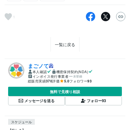
1
一覧に戻る
まごノて
本人確認
機密保持契約(NDA)
インボイス発行事業者
未登録
総販売実績
370
評価
5.0
フォロワー
93
無料で見積り相談
メッセージを送る
フォロー
93
スケジュール
【忙しさ】
