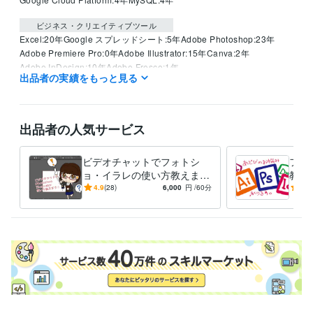
ビジネス・クリエイティブツール
Excel:20年
Google スプレッドシート:5年
Adobe Photoshop:23年
Adobe Premiere Pro:0年
Adobe Illustrator:15年
Canva:2年
Adobe InDesign:10年
Adobe Fresco:1年
出品者の実績をもっと見る
その他ツール
AdobeExtendScript:3年
出品者の人気サービス
得意分野
デザイン制作
Illustrator等使い方指導
ビデオチャットでフォトシ
フォ
ョ・イラレの使い方教えます
教え
初心者でも大丈夫！基本的な
の方
4.9
(28)
6,000
円
/60分
5.0
使い方から丁寧に指導しま
丁寧
す。