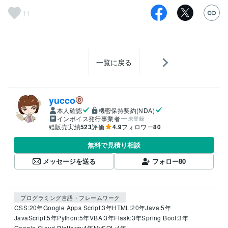
11
一覧に戻る
yucco
本人確認
機密保持契約(NDA)
インボイス発行事業者
未登録
総販売実績
523
評価
4.9
フォロワー
80
無料で見積り相談
メッセージを送る
フォロー
80
プログラミング言語・フレームワーク
CSS:20年
Google Apps Script:3年
HTML:20年
Java:5年
JavaScript:5年
Python:5年
VBA:3年
Flask:3年
Spring Boot:3年
Google Cloud Platform:4年
MySQL:4年