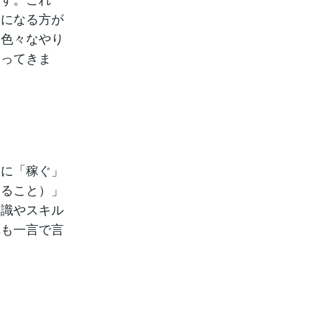
様になる方が
、色々なやり
なってきま
的に「稼ぐ」
すること）」
知識やスキル
れも一言で言