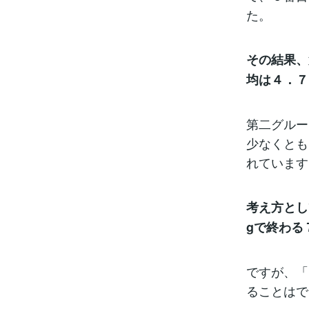
た。
その結果、
均は４．７
第二グルー
少なくとも
れています
考え方とし
gで終わる
ですが、「
ることはで