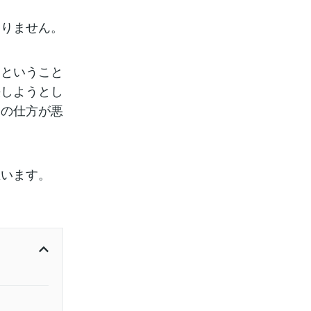
ありません。
りということ
決しようとし
問の仕方が悪
思います。