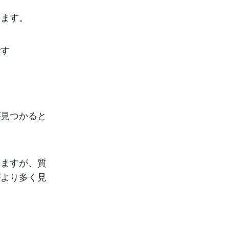
います。
です
が見つかると
いますが、質
がより多く見