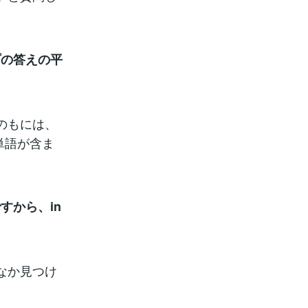
プの答えの平
のもには、
単語が含ま
すから、in
なか見つけ