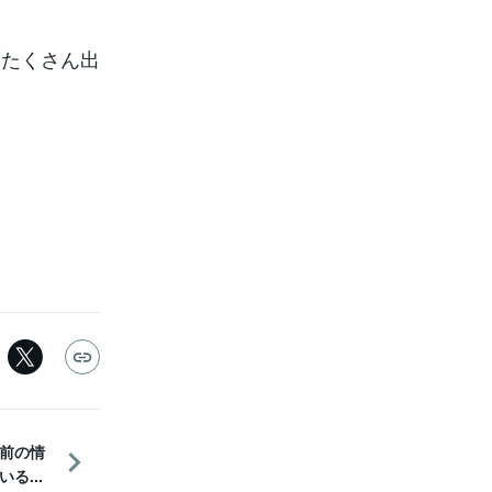
をたくさん出
前の情
る...