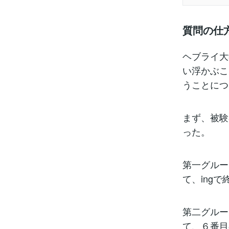
質問の仕
ヘブライ大
い浮かぶこ
うことにつ
まず、被験
った。
第一グルー
て、ing
第二グルー
て、６番目