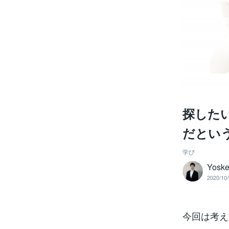
探した
だとい
学び
Yosk
2020/10/
今回は考え