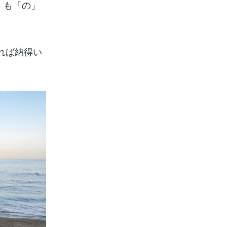
」も「の」
れば納得い