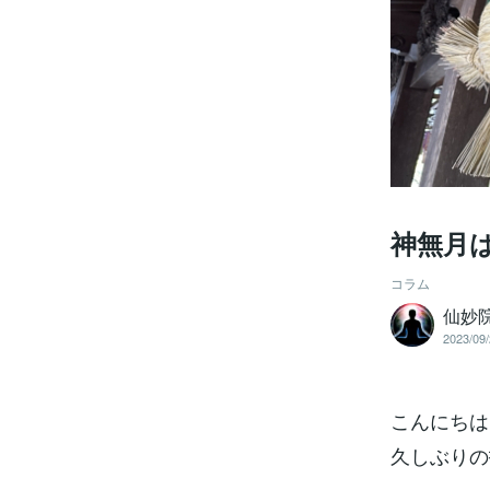
神無月
コラム
仙妙院
2023/09/
こんにちは
久しぶりの