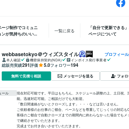
ページ制作でコミュニ
「自分で更新できる」
一覧に戻る
ンが気持ちのいい...
ページについて
webbasetokyo＠ウィズスタイル
プロフィール
本人確認
機密保持契約(NDA)
インボイス発行事業者
291
5.0
194
総販売実績
評価
フォロワー
メッセージを送る
フォロ
無料で見積り相談
ュール
現在対応可能です。平日はもちろん、スケジュール調整の上、土日祝、
能。迅速対応可能。ご相談だけでも大歓迎。

「数日間連絡がないとクローズします」・・・などは言いません。

ご依頼者様のお仕事のご都合、ペースなどを尊重してじっくりの対応もO
客様のご都合で自動クローズまでの期間内に終わらなかった場合でもメ
で継続させていただきます。

完成までお付き合いさせていただきます。
