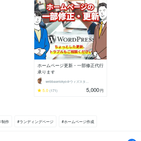
ホームページ更新・一部修正代行
承ります
webbasetokyo＠ウィズスタイル
5,000
5.0
円
(171)
ジ制作
#ランディングページ
#ホームページ作成