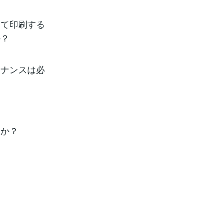
して印刷する
か？
テナンスは必
うか？