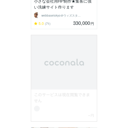
小さな会社用HP制作★集客に強
い洗練サイト作ります
webbasetokyo＠ウィズスタイル
330,000
5.0
円
(71)