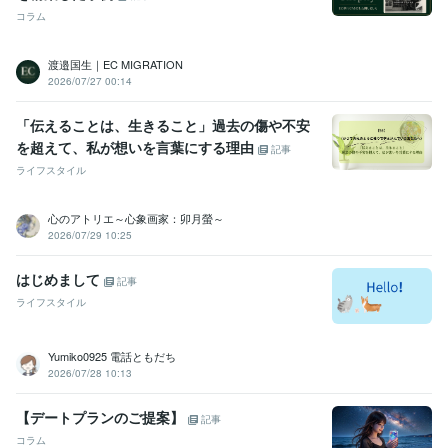
コラム
渡邉国生｜EC MIGRATION
2026/07/27 00:14
「伝えることは、生きること」過去の傷や不安
を超えて、私が想いを言葉にする理由
記事
ライフスタイル
心のアトリエ～心象画家：卯月螢～
2026/07/29 10:25
はじめまして
記事
ライフスタイル
Yumiko0925 電話ともだち
2026/07/28 10:13
【デートプランのご提案】
記事
コラム