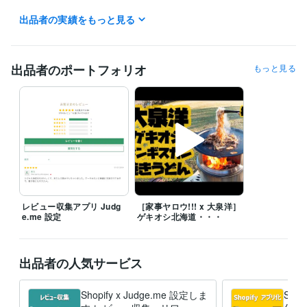
出品者の実績をもっと見る
ビジネス・クリエイティブツール
STUDIO:1年
Excel:10年
Numbers:10年
Pages:10年
Word:10年
BASE:5年
Shopify:6年
STORES:5年
Moneyfoward:2年
Google Analytics:10年
PageSpeed Insights:1年
出品者のポートフォリオ
もっと見る
Adobe Photoshop:10年
Adobe Premiere Pro:3年
ゆっくりMovieMaker:3年
Adobe Illustrator:10年
その他ツール
FileMaker:20年
レビュー収集アプリ Judg
［家事ヤロウ!!! x 大泉洋］
e.me 設定
ゲキオシ北海道・・・
出品者の人気サービス
Shopify x Judge.me 設定しま
Sho