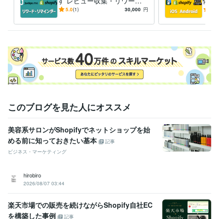
す レビュー収集・リワー
化し
ド・リマインダーを自動化し
C 
5.0
(1)
30,000
円
5.0
ませんか？
しま
このブログを見た人にオススメ
美容系サロンがShopifyでネットショップを始
める前に知っておきたい基本
記事
ビジネス・マーケティング
hirobiro
2026/08/07 03:44
楽天市場での販売を続けながらShopify自社EC
を構築した事例
記事