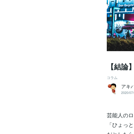
【結論
コラム
アキ
2020/07/
芸能人のロ
「ひょっと