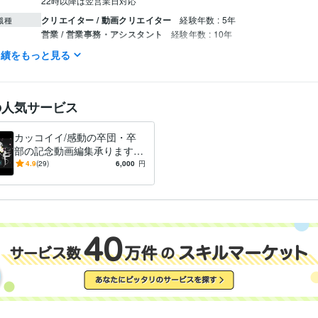
22時以降は翌営業日対応
クリエイター / 動画クリエイター
経験年数 : 5年
職種
営業 / 営業事務・アシスタント
経験年数 : 10年
カスタマーサポート・カスタマーサクセス / カスタマーサポート・ヘ
実績をもっと見る
経験年数 : 1年
管理 / 内部監査・内部統制
経験年数 : 2年
管理 / 総務
経験年数 : 8年
の人気サービス
Excel:20年
Google スプレッドシート:10年
Google ドキュメント:10年
クリエイ
ツール
Adobe Photoshop:7年
Adobe Premiere Pro:7年
Filmora:9年
カッコイイ/感動の卒団・卒
部の記念動画編集承ります
動画編集・映像制作
クラブ部員募集・卒団記念ムービー動画編集
分野
一生の思い出を記憶だけでな
4.9
(29)
6,000
円
趣味
スポーツ
記念
募集
卒部・卒団
く記録に
城西国際大学
1995年3月 ~ 1999年2月
歴