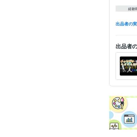
経験
出品者の
出品者
ビジネス・
ティブ
得意
学