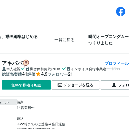
も、動画編集はじめる
瞬間オープニングムー
一覧に戻る
つくりました
アキパパ
プロフィール
本人確認
機密保持契約(NDA)
インボイス発行事業者
未登録
41
4.9
21
総販売実績
評価
フォロワー
メッセージを送る
フォ
無料で見積り相談
ュール
納期

14営業日〜

連絡

9-22時までのご連絡→当日返信
