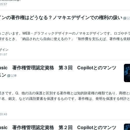
05:57
インの著作権はどうなる？ノマキエデザインでの権利の扱い
記
うございます。WEB・グラフィックデザイナーのノマキエデザインです。ロゴやチ
頼するとき、「納品されたら自由に使えるの？」「制作費を支払えば、著作権も依頼者の
ザイン
21:07
 Music 著作権管理認定資格 第３回 Copilotとのマンツ
スン
記事
続きです。Q、他の法の保護と区別する著作権とは知的財産権の種類であり、商標と
ド名、銘文、などの識別要素を保護するものです。著作権は、発明を保護する特許とも
20:43
 Music 著作権管理認定資格 第２回 Copilotとのマンツ