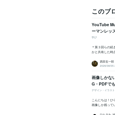
このブ
YouTube
ーマンレッ
学び
＊第３回らの続
かと共有した時点
西田玄一郎
2026/08/05 
画像しかな
G・PDFで
デザイン・イラスト
こんにちは！ひ
画像しか残っていな
ひらさわ_Hir