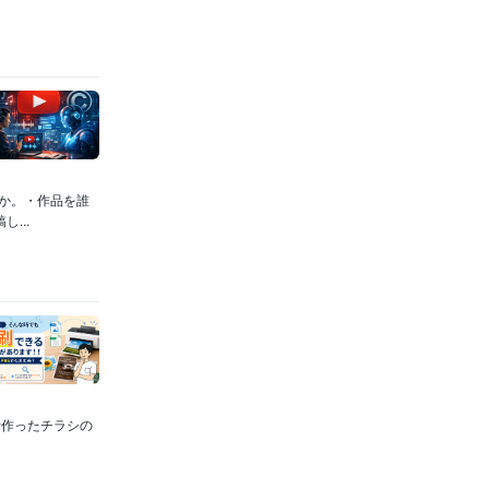
か。・作品を誰
...
昔作ったチラシの