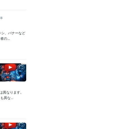
事
ラシ、バナーなど
...
は異なります。
異な...