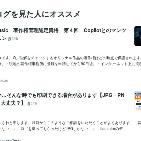
ログを見た人にオススメ
 Music 著作権管理認定資格 第４回 Copilotとのマンツ
スン
記事
きです。Q、理解をチェックするオリジナル作品の著作権はどの時点で保護されます
。・現地の著作権事務所に登録を申請してから90日後。・インタ,ーネット上に投稿し
20:28
い…そんな時でも印刷できる場合があります【JPG・PN
も大丈夫？】
記事
らさわと申します。以前からこのようなご相談をいただくことがよくあります。「
い…」「ロゴを送ってもらったけどJPGしかない。」「Illustratorのデ...
asawaDesign