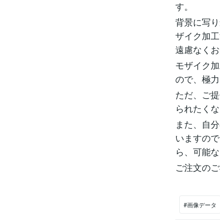
す。
背景に写り
ザイク加工
遠慮なくお
モザイク加
ので、極力
ただ、ご提
られたくな
また、自分
いますので
ら、可能な
ご注文のご
#画像データ