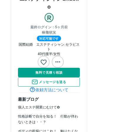
o
最終ログイン：
5ヶ月前
稼働状況
対応可能です
国際結婚　エステティシャン.セラピス
ト
40代後半
女性
無料で見積り相談
メッセージを送る
依頼方法について
最新ブログ
個人エステ開業にむけて✿
性格診断で自分を知る！ 行動が伴わ
ないときは・・？
ボディの乾燥にはこれ！ 触りたくな