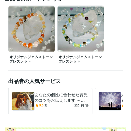
ング
心理相談(※西洋占星術を用いません)
エネルギーヒーリング
メンタルヘルス
カウンセリング
占い
西洋占星術
オラクルカード
臨床心理
公認心理師
ホロスコープ
学歴
私立大学(社会学系)
1995年3月 ~ 1997年2月
オリジナルジェムストーン
オリジナルジェムストーン
ブレスレット
ブレスレット
出品者の人気サービス
あなたの個性に合わせた育児
大切
のコツをお伝えします ～必
る方
ずほめるべきところ、否定せ
んな
5.0
(3)
220
円
/分
5.0
ず見守るべきところ、伝え方
か？
～
～