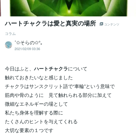
ハートチャクラは愛と真実の場所
コンテンツ
コラム
˚✩そらの✩°｡
2021/02/09 03:36
今日はふと、
ハートチャクラ
について
触れておきたいなと感じました
チャクラはサンスクリット語で“車輪”という意味で
筋肉や骨のように 見て触れられる部分に加えて
微細なエネルギーの場として
私たち身体を理解する際に
たくさんのヒントを与えてくれる
大切な要素の１つです