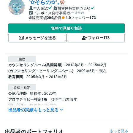
˚✩そらの✩°｡
本人確認
機密保持契約(NDA)
インボイス発行事業者
未登録
総販売実績
299
評価
4.9
フォロワー
173
無料で見積り相談
メッセージを送る
フォロー
173
職歴
カウンセリングルーム(共同開業)
2013年8月 ~ 2015年2月
(カウンセリング・ヒーリングスペース)
2009年6月 ~ 現在
教育機関
2005年3月 ~ 2013年8月
資格・検定
公認心理師
取得年 : 2020年
アロマテラピー検定1級
取得年 : 2018年
臨床心理士
取得年 : 1998年
出品者の実績をもっと見る
秘書技能検定
取得年 : 1990年
得意分野
占い
ホロスコープリーディングセッション
オラクルカードリーディ
出品者のポートフォリオ
もっと見る