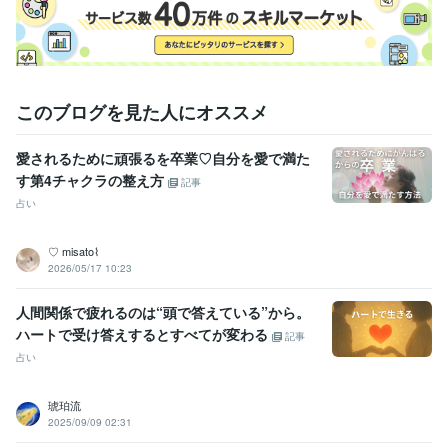
このブログを見た人にオススメ
愛されるために頑張るを卒業♡自分を愛で満た
す第4チャクラの整え方
記事
占い
‎‪♡ ‬misato⌇
2026/05/17 10:23
人間関係で疲れるのは“頭で答えている”から。
ハートで受け答えするとすべてが変わる
記事
占い
琥珀流
2025/09/09 02:31