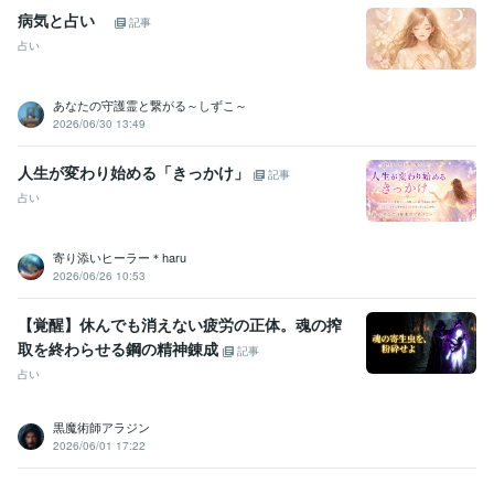
病気と占い
記事
占い
あなたの守護霊と繋がる～しずこ～
2026/06/30 13:49
人生が変わり始める「きっかけ」
記事
占い
寄り添いヒーラー＊haru
2026/06/26 10:53
【覚醒】休んでも消えない疲労の正体。魂の搾
取を終わらせる鋼の精神錬成
記事
占い
黒魔術師アラジン
2026/06/01 17:22