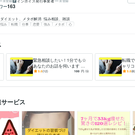
インボイス発行事業者
未登録
未登録
163
ワー
ダイエット、メタボ解消
悩み相談、雑談
悩み
転職
仕事
恋愛
強み
メタボ
心
ス
緊急相談したい！1分でも☆
転職で
あなたのお話を伺います と
ャリコ
にかく誰かと話したい方、雑
会社を
5.0
(12)
100
円
/分
5.0
(8)
談でもお悩みでもお気軽にど
けれど
うぞ
方
連サービス