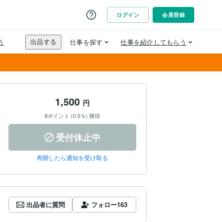
1,500
円
8ポイント (0.5％) 獲得
受付休止中
再開したら通知を受け取る
出品者に質問
フォロー
163