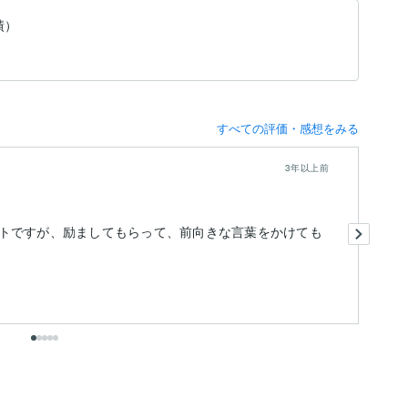
績）
すべての評価・感想をみる
3年以上前
1
トですが、励ましてもらって、前向きな言葉をかけても
ったです！！
も
出