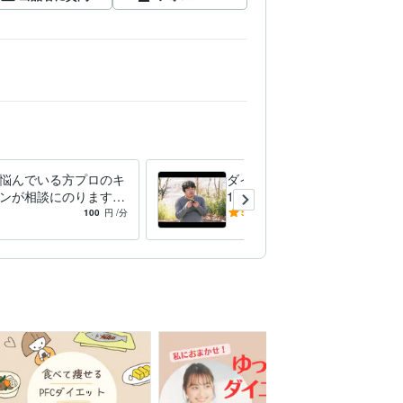
悩んでいる方プロのキ
ダイエットにコミットします
ンが相談にのります
100名以上対応！現役のプロ
辞めたい、転職したい
がご相談にのります
100
円
/分
5.0
(3)
100
円
/分
なかなか決められない