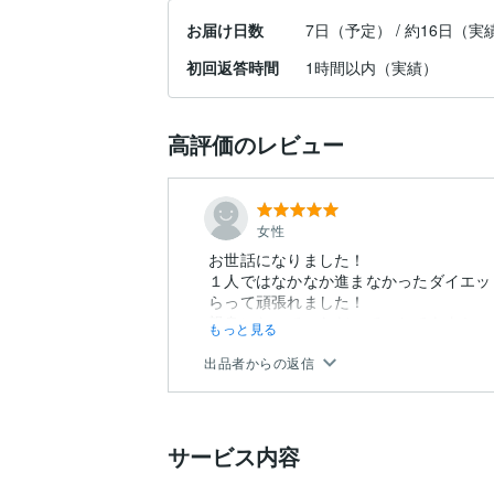
お届け日数
7日（予定） / 約16日（実
初回返答時間
1時間以内（実績）
高評価のレビュー
女性
お世話になりました！
１人ではなかなか進まなかったダイエッ
らって頑張れました！
親身になっていただいて、とてもよか
もっと見る
出品者からの返信
サービス内容