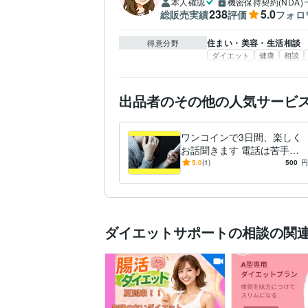
本人確認
機密保持契約(NDA)
238
5.0
総販売実績
評価
フォロ
住まい・美容・生活相談
得意分野
ダイエット
健康
相談
出品者のその他の人気サービ
ワンコインで3日間、楽しく
お話聞きます 電話は苦手だ
けど誰かと話したいトークル
5.0
(1)
500
円
ームで雑談や愚痴など
ダイエットサポートの相談の関