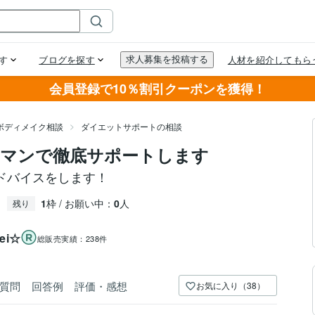
会員登録で10％割引クーポンを獲得！
ボディメイク相談
ダイエットサポートの相談
ーマンで徹底サポートします
ドバイスをします！
1
枠 / お願い中：
0
人
残り
i☆
総販売実績：
238件
質問
回答例
評価・感想
お気に入り（38）