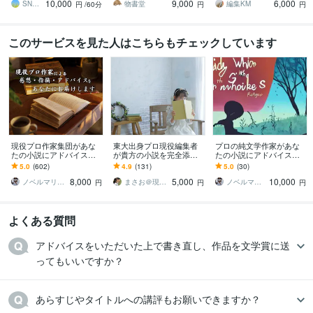
10,000
9,000
6,000
なたの小説を講評します
正、改稿がわかる
SNatsumi（創作講師）
物書堂
編集KM
円
/60分
円
円
このサービスを見た人はこちらもチェックしています
現役プロ作家集団があな
東大出身プロ現役編集者
プロの純文学作家があな
たの小説にアドバイスし
が貴方の小説を完全添削
たの小説にアドバイスし
ます 商業的な視点から講
します 創作に悩む方、更
ます 五大文芸誌系の新人
5.0
(602)
4.9
(131)
5.0
(30)
評をします【長編小説の
に作品を面白くしたい
賞受賞作家が講評をしま
8,000
5,000
10,000
講評5千～１万字！】
方、デビューしたい方！
す
ノベルマリット
まさお＠現役プロ編集者
ノベルマリット
円
円
円
よくある質問
アドバイスをいただいた上で書き直し、作品を文学賞に送
ってもいいですか？
あらすじやタイトルへの講評もお願いできますか？