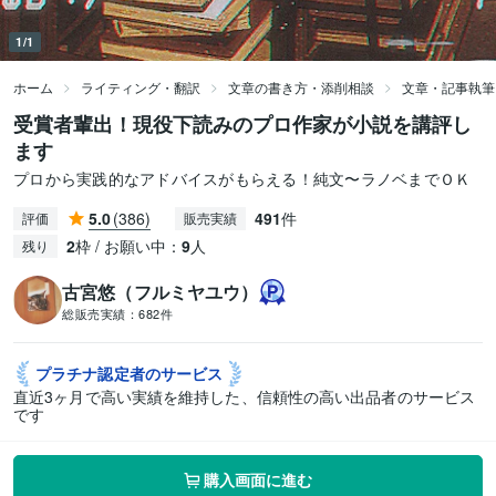
1/1
ホーム
ライティング・翻訳
文章の書き方・添削相談
文章・記事執筆
受賞者輩出！現役下読みのプロ作家が小説を講評し
ます
プロから実践的なアドバイスがもらえる！純文〜ラノベまでＯＫ
5.0
(386)
491
件
評価
販売実績
2
枠 / お願い中：
9
人
残り
古宮悠（フルミヤユウ）
総販売実績：
682件
プラチナ認定者の
サービス
直近3ヶ月で高い実績を維持した、信頼性の高い出品者のサービス
です
購入画面に進む