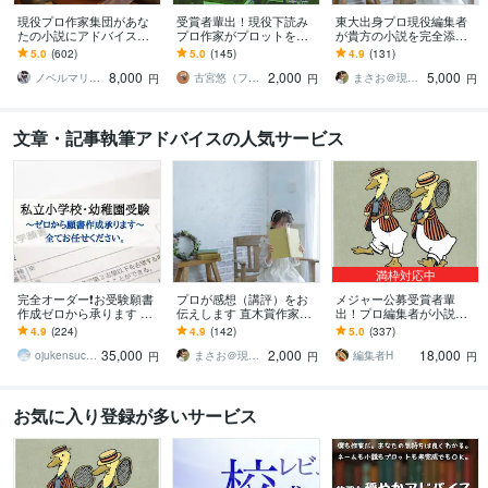
現役プロ作家集団があな
受賞者輩出！現役下読み
東大出身プロ現役編集者
たの小説にアドバイスし
プロ作家がプロットを読
が貴方の小説を完全添削
ます 商業的な視点から講
みます 新人賞で結果を出
します 創作に悩む方、更
5.0
(602)
5.0
(145)
4.9
(131)
評をします【長編小説の
すには企画力が命！プロ
に作品を面白くしたい
8,000
2,000
5,000
講評5千～１万字！】
が実践的にアドバイス
方、デビューしたい方！
ノベルマリット
古宮悠（フルミヤユウ）
まさお＠現役プロ編集者
円
円
円
文章・記事執筆アドバイスの人気サービス
満枠対応中
完全オーダー❗️お受験願書
プロが感想（講評）をお
メジャー公募受賞者輩
作成ゼロから承ります 幼
伝えします 直木賞作家も
出！プロ編集者が小説添
稚園受験、小学校受験の
担当のプロが貴方の作品
削します 【最終通過11人
4.9
(224)
4.9
(142)
5.0
(337)
願書作成、全てお任せく
を拝読します！
に1人】完全オーダーメイ
35,000
2,000
18,000
ださい。
ドで講評アドバイス
ojukensuccess
まさお＠現役プロ編集者
編集者H
円
円
円
お気に入り登録が多いサービス