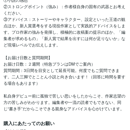
①小説の感想

②ストロングポイント（強み）：作者様自身の固有の武器とお考え
ください。

③アドバイス：ストーリーやキャラクター、設定といった王道の観
点ほか、新人賞選考をする現役作家として実践的アドバイスをしま
す。プロ作家の強みを発揮し、積極的に改稿案の提示のほか、「編
集者が求めるもの」「新人賞で結果を出すには何が足りないか」な
ど現場レベルでお伝えします。

【お届け日数と質問期間】

お届け日数：２週間（特急プランはDMでご案内）

質問期間：3日間を目安として延長可能。何度でもご質問できま
す。二人三脚でとことん小説と向き合います！（回答に時間を要す
る場合もあります）

私自身デビュー前に孤独で苦しい思いをしたからこそ、作家志望の
方の苦しみがわかります。編集者や一流の読者でもできない、同
じ“書き手”だからこそできる親身なアドバイスを心がけています。
購入にあたってのお願い