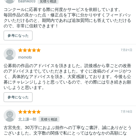
bashiko03
見積り相談
コンクールに応募する際に何度かサービスを依頼しています。

毎回作品の良かった点・修正点を丁寧に分かりやすくフィードバッ
クいただけるのと、期間内であれば追加質問にも答えていただける
ので、非常に信頼できます！
参考になった
7月21日
rnomoto
公募前の作品のアドバイスを頂きました。読後感から章ごとの改善
のアドバイスまでしていただきました。すぐに改稿のイメージがつ
く、具体的なアドバイスを頂き、大変感謝しております。今後も公
募にチャレンジしようと思っているので、その際には引き続きお願
いしようと思います。
参考になった
7月16日
北上謙一郎
見積り相談
古宮先生、30万字におよぶ拙作への丁寧なご書評、誠にありがとう
ございました。文字数の関係で私にとってはなかなかの高額にな