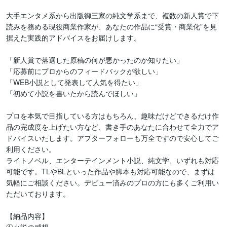
大手エンタメ系から出版御三家の純文学系まで、複数の新人賞で下
読みを務める現役商業作家が、あなたの作品に“受賞・商業化”を見
据えた実践的アドバイスをお届けします。

「新人賞で落選した原稿の何が悪かったのか知りたい」

「応募前にプロからのフィードバックが欲しい」

「WEB小説として発表して人気を得たい」

「初めて小説を書いたから読んでほしい」

プロを本気で目指している方はもちろん、趣味だけどできるだけ作
品の完成度を上げたい方など、書き手のあなたに合わせて全力でア
ドバイスいたします。アフターフォローも万全ですので安心してご
利用ください。

ライトノベル、エンターテインメント小説、純文学、いずれも対応
可能です。TLやBLといった作品や脚本も対応可能なので、まずは
気軽にご相談ください。デビュー済みのプロの方にも多くご利用い
ただいております。

【納品内容】
