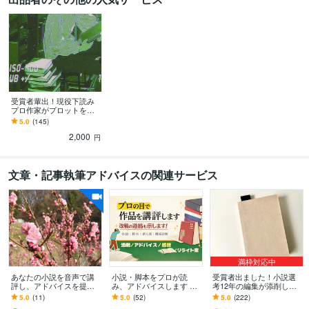
受賞者輩出！現役下読み
プロ作家がプロットを読
みます 新人賞で結果を出
5.0
(145)
すには企画力が命！プロ
2,000
が実践的にアドバイス
円
文章・記事執筆アドバイスの関連サービス
満枠対応中
あなたの小説を音声で講
小説・脚本をプロが読
受賞者出ました！小説選
評し、アドバイスを提供
み、アドバイスします 受
考12年の編集が添削しま
します 音声のみのビデオ
賞多数。こうすれば貴方
す 【納品後質問OK】赤字
5.0
(11)
5.0
(52)
5.0
(222)
チャットでプロ作家があ
の物語、もっと伝わる。
添削例と講評感想で修