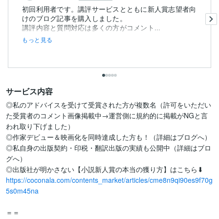
初回利用者です。講評サービスとともに新人賞志望者向
けのブログ記事を購入しました。
講評内容と質問対応は多くの方がコメント...
もっと見る
サービス内容
◎私のアドバイスを受けて受賞された方が複数名（許可をいただい
た受賞者のコメント画像掲載中→運営側に規約的に掲載がNGと言
われ取り下げました）

◎作家デビュー＆映画化を同時達成した方も！（詳細はブログへ）

◎私自身の出版契約・印税・翻訳出版の実績も公開中（詳細はブロ
グへ）

https://coconala.com/contents_market/articles/cme8n9qi90es9f70g
5s0m45na
＝＝
