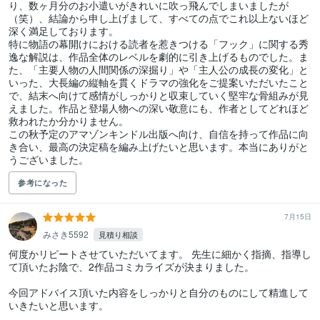
り、数ヶ月分のお小遣いがきれいに吹っ飛んでしまいましたが
（笑）、結論から申し上げまして、すべての点でこれ以上ないほど
深く満足しております。

特に物語の幕開けにおける読者を惹きつける「フック」に関する秀
逸な解説は、作品全体のレベルを劇的に引き上げるものでした。ま
た、「主要人物の人間関係の深掘り」や「主人公の成長の変化」と
いった、大長編の縦軸を貫くドラマの強化をご提案いただいたこと
で、結末へ向けて感情がしっかりと収束していく堅牢な骨組みが見
えました。作品と登場人物への深い敬意にも、作者としてどれほど
救われたか分かりません。

この秋予定のアマゾンキンドル出版へ向け、自信を持って作品に向
き合い、最高の決定稿を編み上げたいと思います。本当にありがと
うございました。
参考になった
7月15日
みさき5592
見積り相談
何度かリピートさせていただいてます。 先生に細かく指摘、指導し
て頂いたお陰で、2作品コミカライズが決まりました。

今回アドバイス頂いた内容をしっかりと自分のものにして精進して
いきたいと思います。
