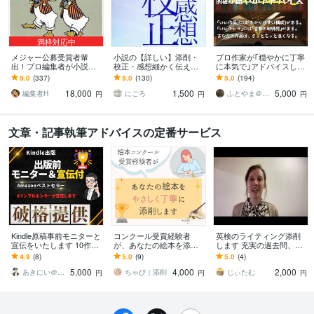
満枠対応中
メジャー公募受賞者輩
小説の【詳しい】添削・
プロ作家が｢穏やかに丁寧
出！プロ編集者が小説添
校正・感想細かく伝えま
に本気で｣アドバイスしま
削します 【最終通過11人
す 【長編OK】誤字、時系
す 【ﾃｷｽﾄ/通話選択OK♪】
5.0
(337)
5.0
(130)
5.0
(194)
に1人】完全オーダーメイ
列矛盾、不足表現、読み
漫画/小説/プロット/ネーム
18,000
1,500
5,000
ドで講評アドバイス
手の誤認、推敲等
編集者H
にごろ
ふとやま＠物語ライター
円
円
円
文章・記事執筆アドバイスの定番サービス
Kindle原稿事前モニターと
コンクール受賞経験者
英検のライティング添削
宣伝をいたします 10作連
が、あなたの絵本を添削
します 充実の過去問、予
続べストセラー獲得中、5
します 大切な作品に寄り
想問題を低価格で専門的
4.9
(8)
5.0
(9)
5.0
(4)
冠達成。コンサル生も獲
添い、ブラッシュアップ
に添削！
5,000
4,000
2,000
得
のお手伝いをします。
あきにい＠kindle出版プロデューサー
ちゃぴ｜添削
じぃたむ
円
円
円