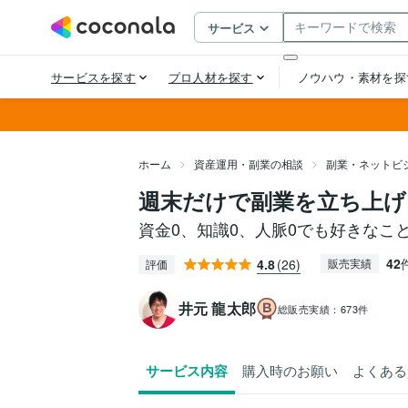
ホーム
資産運用・副業の相談
副業・ネットビ
週末だけで副業を立ち上げ
資金0、知識0、人脈0でも好きなこ
42
4.8
(26)
販売実績
評価
井元 龍太郎
総販売実績：
673件
サービス内容
購入時のお願い
よくある