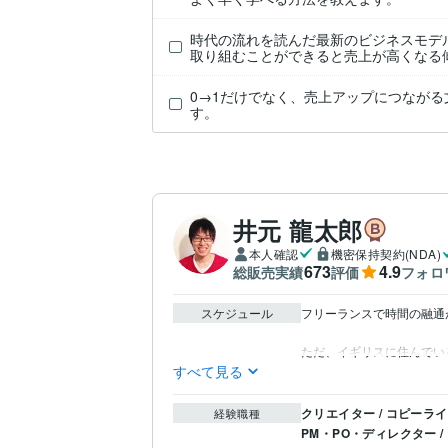
時代の流れを読んだ最新のビジネスモデ
取り組むことができると売上が高くなる
0→1だけでなく、売上アップにつながる
す。
井元 龍太郎
本人確認
機密保持契約(NDA)
673
4.9
総販売実績
評価
フォロ
スケジュール
フリーランスで時間の融通
すべて見る
クリエイター / コピーラ
経験職種
PM・PO・ディレクター 