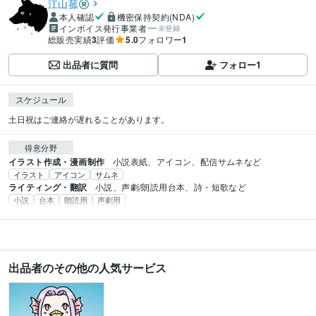
江山菰
本人確認
機密保持契約(NDA)
インボイス発行事業者
未登録
総販売実績
3
評価
5.0
フォロワー
1
出品者に質問
フォロー
1
スケジュール
土日祝はご連絡が遅れることがあります。
得意分野
イラスト作成・漫画制作
小説表紙、アイコン、配信サムネなど
イラスト
アイコン
サムネ
ライティング・翻訳
小説、声劇/朗読用台本、詩・短歌など
小説
台本
朗読用
声劇用
出品者のその他の人気サービス