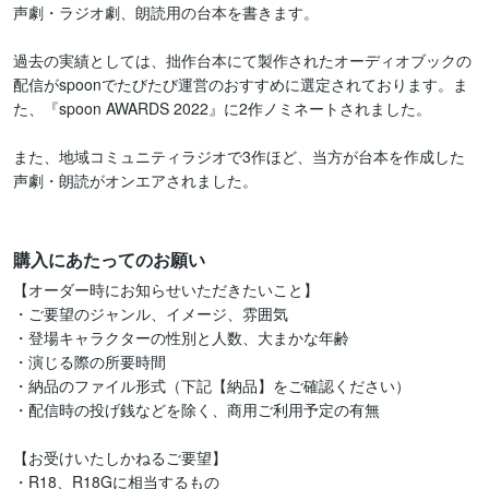
声劇・ラジオ劇、朗読用の台本を書きます。

過去の実績としては、拙作台本にて製作されたオーディオブックの
配信がspoonでたびたび運営のおすすめに選定されております。ま
た、『spoon AWARDS 2022』に2作ノミネートされました。

また、地域コミュニティラジオで3作ほど、当方が台本を作成した
声劇・朗読がオンエアされました。

購入にあたってのお願い
【オーダー時にお知らせいただきたいこと】

・ご要望のジャンル、イメージ、雰囲気

・登場キャラクターの性別と人数、大まかな年齢

・演じる際の所要時間

・納品のファイル形式（下記【納品】をご確認ください）

・配信時の投げ銭などを除く、商用ご利用予定の有無

【お受けいたしかねるご要望】

・R18、R18Gに相当するもの
