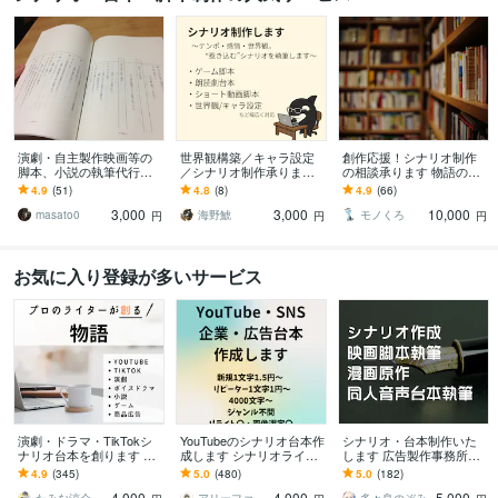
演劇・自主製作映画等の
世界観構築／キャラ設定
創作応援！シナリオ制作
脚本、小説の執筆代行し
／シナリオ制作承ります
の相談承ります 物語の展
ます 内容等の希望、演目
〜テンポ・感情・世界
開・構成・進め方に迷っ
4.9
(51)
4.8
(8)
4.9
(66)
時間や納期など柔軟に相
観。惹き込むシナリオを
ている方へ
3,000
3,000
10,000
談応じます。
執筆します〜
masato0
海野鯱
モノくろ
円
円
円
お気に入り登録が多いサービス
演劇・ドラマ・TikTokシ
YouTubeのシナリオ台本作
シナリオ・台本制作いた
ナリオ台本を創ります 実
成します シナリオライタ
します 広告製作事務所の
績400件超 youtube・Insta
ーがゆっくり・2chなど幅
現役ライターが執筆いた
4.9
(345)
5.0
(480)
5.0
(182)
gram・ショート
広く対応します
します
4,000
4,000
5,000