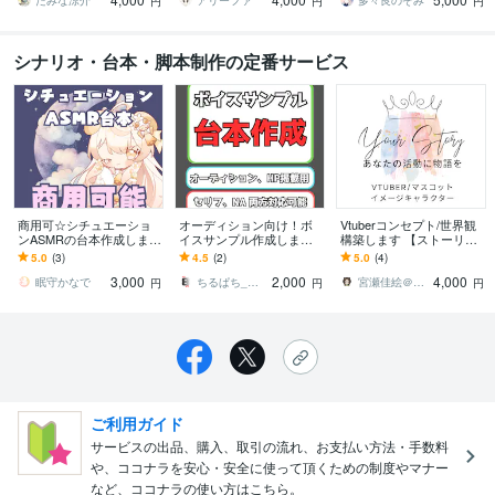
たみな涼介
アリーファ
多々良のぞみ
円
円
円
シナリオ・台本・脚本制作の定番サービス
商用可☆シチュエーショ
オーディション向け！ボ
Vtuberコンセプト/世界観
ンASMRの台本作成します
イスサンプル作成します
構築します 【ストーリー×
完全オリジナル原稿。耳
タレント経験のある作者
自分らしさ】で立絵と自
5.0
(3)
4.5
(2)
5.0
(4)
かき等お好みの施術、設
がオーディションやHP向
分を素敵に融合！
3,000
2,000
4,000
定に対応！
けの台本作成！
眠守かなで
ちるぱち_声優・VTuber特化台本作成
宮瀬佳絵＠Vtuber世界観／ノベライズ
円
円
円
ご利用ガイド
サービスの出品、購入、取引の流れ、お支払い方法・手数料
や、ココナラを安心・安全に使って頂くための制度やマナー
など、ココナラの使い方はこちら。