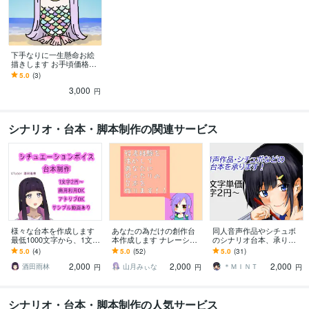
下手なりに一生懸命お絵
描きします お手頃価格で
お値段相応のオリジナル
5.0
(3)
イラスト
3,000
円
シナリオ・台本・脚本制作の関連サービス
様々な台本を作成します
あなたの為だけの創作台
同人音声作品やシチュボ
最低1000文字から、1文字
本作成します ナレーショ
のシナリオ台本、承りま
2円〜承っております！
ン・演技・MCに使える台
す 100件以上の実績有
5.0
(4)
5.0
(52)
5.0
(31)
本作成します！
り！ご依頼、お待ちして
2,000
2,000
2,000
おります！
酒田雨林
山月みぃな
＊ＭＩＮＴ
円
円
円
シナリオ・台本・脚本制作の人気サービス