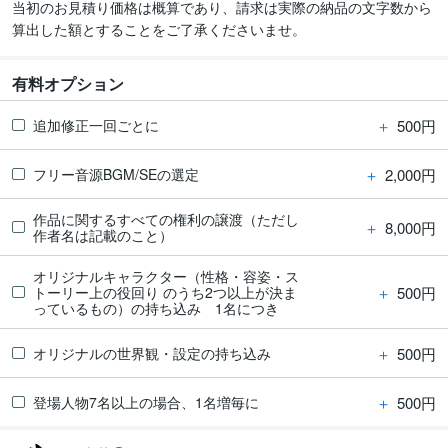
当初のお見積り価格は概算であり、請求は実際の納品の文字数から
算出した額とすることをご了承くださいませ。
有料オプション
＋
500円
追加修正一回ごとに
＋
2,000円
フリー音源BGM/SEの選定
作品に関するすべての権利の譲渡（ただし
＋
8,000円
作者名は記載のこと）
オリジナルキャラクター（性格・容姿・ス
＋
500円
トーリー上の役回り のうち2つ以上が決ま
っているもの）の持ち込み 1名につき
＋
500円
オリジナルの世界観・設定の持ち込み
＋
500円
登場人物7名以上の場合、1名増毎に