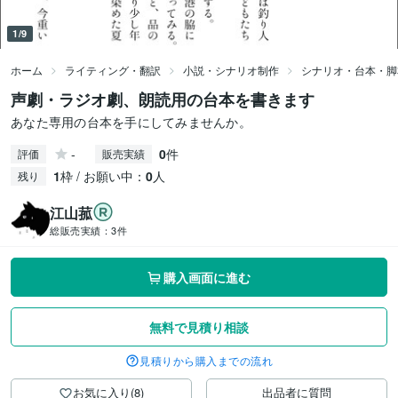
1/9
ホーム
ライティング・翻訳
小説・シナリオ制作
シナリオ・台本・脚
声劇・ラジオ劇、朗読用の台本を書きます
あなた専用の台本を手にしてみませんか。
-
0
件
評価
販売実績
1
枠 / お願い中：
0
人
残り
江山菰
総販売実績：
3件
購入画面に進む
無料で見積り相談
見積りから購入までの流れ
お気に入り(8)
出品者に質問