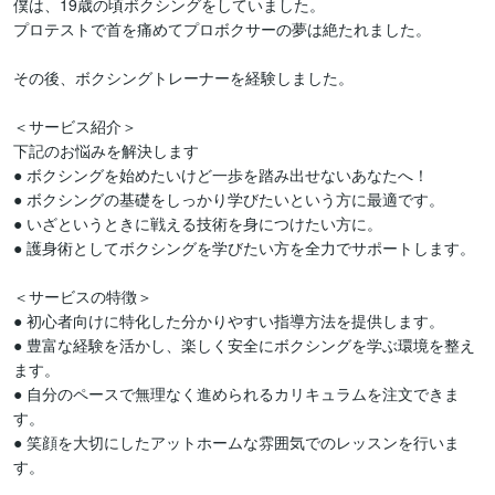
僕は、19歳の頃ボクシングをしていました。

プロテストで首を痛めてプロボクサーの夢は絶たれました。

その後、ボクシングトレーナーを経験しました。

＜サービス紹介＞  

下記のお悩みを解決します  

● ボクシングを始めたいけど一歩を踏み出せないあなたへ！  

● ボクシングの基礎をしっかり学びたいという方に最適です。  

● いざというときに戦える技術を身につけたい方に。  

● 護身術としてボクシングを学びたい方を全力でサポートします。  

＜サービスの特徴＞  

● 初心者向けに特化した分かりやすい指導方法を提供します。  

● 豊富な経験を活かし、楽しく安全にボクシングを学ぶ環境を整え
ます。  

● 自分のペースで無理なく進められるカリキュラムを注文できま
す。  

● 笑顔を大切にしたアットホームな雰囲気でのレッスンを行いま
す。  
