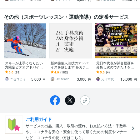
その他（スポーツレッスン・運動指導）の定番サービス
スキーが上手くなりたい
新体操個人演技のアドバ
元日本代表が試合動画を
方限定ビデオアドバイス
イスを致します 各カテゴ
分析し次のできた！を作
します スキー教師歴30年
リーの得点アップに繋が
ります 試合動画は、次の
5.0
(29)
4.9
(182)
5.0
(4)
目のプロスキー教師がプ
ります
成長への教科書です。
5,000
3,000
15,000
ロ目線で解説します。
ニセコようていスキースクール
RG teach
元日本代表｜忍者コーチ タッティン
円
円
円
ご利用ガイド
サービスの出品、購入、取引の流れ、お支払い方法・手数料
や、ココナラを安心・安全に使って頂くための制度やマナー
など、ココナラの使い方はこちら。