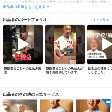
フランチャイズ料理コンテスト優秀賞
がんから社会復帰！その軌跡
飲食
出品者の実績をもっと見る
店セミナー
超高級焼き鳥店はこうやって作れ！: 60歳からのチャレンジ
超
高級焼き鳥店はこうやって作れ！: 60歳からのチャレンジ
出品者のポートフォリオ
もっと見る
資格・検定
調理師
取得年 : 1994年
得意分野
ビジネス代行・事務代行
焼き鳥屋開業法そして焼師を育てています。
ボ
クシングの基礎を教えます。
焼鳥屋開業
飲食店開業
繁盛店
飲食店経営
焼き鳥
串打ち
ビジネス
コンサルタント
スポーツ
ボクシング
学歴
日本デザイナー学院
1978年2月 ~ 1979年3月
鶏割烹まことやの仕込み風
鶏割烹まことやの鳥仙人が
飲食店の価格に
景
焼き鳥提供しています。
ししました。
出品者のその他の人気サービス