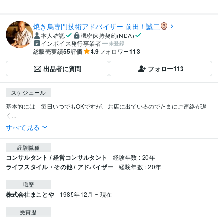
焼き鳥専門技術アドバイザー 前田！誠二
本人確認
機密保持契約(NDA)
インボイス発行事業者
未登録
総販売実績
55
評価
4.9
フォロワー
113
出品者に質問
フォロー
113
スケジュール
基本的には、毎日いつでもOKですが、お店に出ているのでたまにご連絡が遅
く...
すべて見る
経験職種
コンサルタント / 経営コンサルタント
経験年数 : 20年
ライフスタイル・その他 / アドバイザー
経験年数 : 20年
職歴
株式会社まことや
1985年12月 ~ 現在
受賞歴