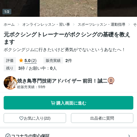
1/2
ホーム
オンラインレッスン・習い事
スポーツレッスン・運動指導
そ
元ボクシングトレーナーがボクシングの基礎を教え
ます
ボクシングジムに行きたいけど勇気がでないというあなたへ！
5.0
(2)
2
件
評価
販売実績
3
枠 / お願い中：
0
人
残り
焼き鳥専門技術アドバイザー 前田！誠二
総販売実績：
55件
購入画面に進む
お気に入り(22)
出品者に質問
ココナラの安心保証