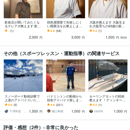
飲食店が聞いてみたくな
焼鳥屋開業で失敗しにく
大阪弁教えます 大阪生ま
るテレアポ教えます 飲食
い開業法をお教えします
れ大阪育ちの63歳の親父
店が聞きたくなるテレア
焼鳥歴39年の私が、あま
に大阪弁学びませんか？
-
(1)
4.9
(38)
5.0
(1)
ポと聞きたくないテレア
りお金を使わない開業法
2,000
3,000
1,000
ポとは…
を伝授します
円
円
円
/30分
その他（スポーツレッスン・運動指導）の関連サービス
スノーボード動画診断で
バドミントンの動画から
セーリングヨットの戦術
上達のアドバイスいたし
技術アドバイス致します
教えます ！ディンギーヨ
ます 現役インストラクタ
《強豪校プロコーチから
ットを上手くなりたい方
5.0
(5)
4.9
(221)
5.0
(1)
ーが丁寧に対応いたしま
技術で伸び悩んでいるあ
におススメ！
1,500
1,000
1,000
す！
なたへ》
下澤和道 shimo
樋口孝雄
ca55i5
円
円
円
評価・感想（2件）- 非常に良かった