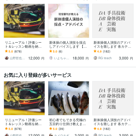
リニューアル！評価シー
新体操の個人演技を採点
新体操個人演技のアドバ
ト＆レッスン動画を納品
しアドバイスします 【審
イスを致します 各カテゴ
します 優勝回数日本一の
判×コーチのダブル視点】
リーの得点アップに繋が
5.0
(678)
5.0
(6)
4.9
(182)
トップドライバーが動画
動画1本で点数アップ！を
ります
12,000
18,000
3,000
を見ながらアドバイス！
目指そう
山野哲也 TETSUYA YAMANO
いよちゃん｜新体操審判の採点・解説
RG teach
円
円
円
お気に入り登録が多いサービス
リニューアル！評価シー
初心者でもできる究極の
新体操個人演技のアドバ
ト＆レッスン動画を納品
五目釣り仕掛け教えます
イスを致します 各カテゴ
します 優勝回数日本一の
海釣りで隣の人より釣り
リーの得点アップに繋が
5.0
(678)
5.0
(39)
4.9
(182)
トップドライバーが動画
たい方向け
ります
12,000
3,000
3,000
を見ながらアドバイス！
山野哲也 TETSUYA YAMANO
カメウナギ
RG teach
円
円
円