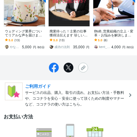
ウェディング業界につい
廃業待った！士業の仕事
BtoB_営業組織の立上・変
てリアルな声を届けます
獲得法伝えます 珍しい士
革・お悩みを解決します
５会場経験/現役フリープ
業営業が強みを生かす取
BtoB営業組織のお悩みま
5.0
(13)
5.0
(13)
5.0
(6)
ランナーが相談をお受け
り方教えます！すぐ対応
ずはご相談ください！
5,000
35,000
4,000
します
します
やなぎた えりか
成功の法則
kent_matsumoto
円
/60分
円
円
/60分
ご利用ガイド
サービスの出品、購入、取引の流れ、お支払い方法・手数料
や、ココナラを安心・安全に使って頂くための制度やマナー
など、ココナラの使い方はこちら。
お支払い方法