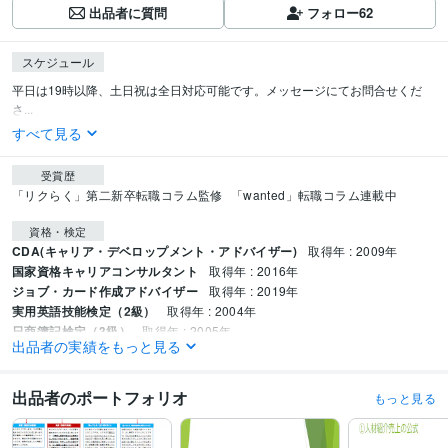
出品者に質問
フォロー
62
スケジュール
平日は19時以降、土日祝は全日対応可能です。メッセージにてお問合せくだ
さ...
すべて見る
受賞歴
「リクらく」第二新卒転職コラム監修
「wanted」転職コラム連載中
資格・検定
CDA(キャリア・デベロップメント・アドバイザー)
取得年 : 2009年
国家資格キャリアコンサルタント
取得年 : 2016年
ジョブ・カード作成アドバイザー
取得年 : 2019年
実用英語技能検定（2級）
取得年 : 2004年
日商簿記検定（3級）
取得年 : 2005年
出品者の実績をもっと見る
得意分野
ビジネス代行・事務代行
人材紹介、派遣業務アドバイス
出品者のポートフォリオ
もっと見る
人材紹介
派遣
学習指導・資格・キャリア相談
キャリアコンサルティング
転職
就職
医療職種
面接対策
書類添削
看護師
薬剤師