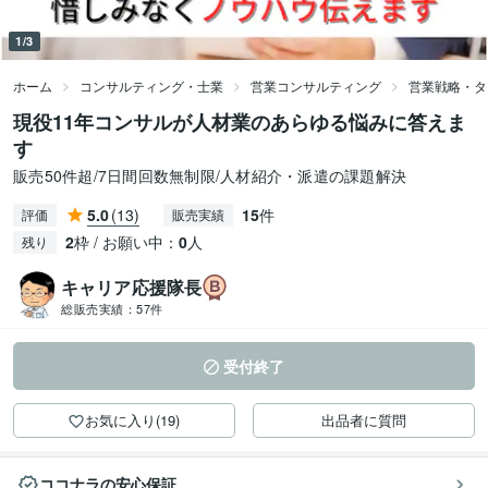
1/3
ホーム
コンサルティング・士業
営業コンサルティング
営業戦略・タ
現役11年コンサルが人材業のあらゆる悩みに答えま
す
販売50件超/7日間回数無制限/人材紹介・派遣の課題解決
5.0
(13)
15
件
評価
販売実績
2
枠 / お願い中：
0
人
残り
キャリア応援隊長
総販売実績：
57件
受付終了
お気に入り(19)
出品者に質問
ココナラの安心保証