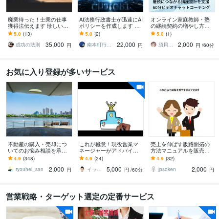
廃業待った！士業の仕事
AI法務行政書士が迅速にAI
オンライン家庭教師・塾
獲得法伝えます 珍しい士
ポリシーを作成します AI
の継続契約の増やし方教
業営業が強みを生かす取
活用企業の民事的証明、
えます オンライン講師の
5.0
(13)
5.0
(2)
5.0
(1)
り方教えます！すぐ対応
優良企業としてのAIポリ
方向け「単発で終わらせ
35,000
22,000
2,000
します
シー作成
ない」全体設計と戦略
成功の法則
南本町行政書士事務所
須貝先生
円
円
円
/60分
お気に入り登録が多いサービス
不動産の購入・売却につ
これが極意！現役営業マ
売上を伸ばす販路開拓の
いてのお悩み相談を承り
ネージャーがアドバイス
方法マニュアルを販売し
ます 実は、不動産業者の
します 営業のやり方・営
ます 販路開拓に不可欠で
4.9
(348)
4.9
(24)
4.9
(32)
言いなりになるのって正
業戦略の立案・マーケテ
役に立つ効果的な方法を
2,000
5,000
2,000
直怖いです....
ィングでお悩みの方へ
知る事ができます
ryouhei_san
イッシー営業、マーケティングマネージャー
jpsoken
円
円
/60分
円
営業戦略・ターゲット選定の定番サービス