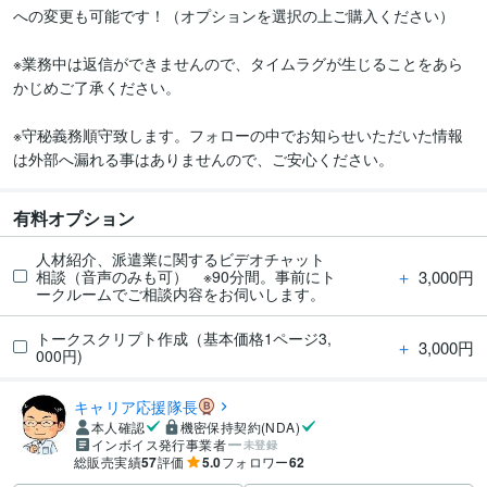
への変更も可能です！（オプションを選択の上ご購入ください）

※業務中は返信ができませんので、タイムラグが生じることをあら
かじめご了承ください。

※守秘義務順守致します。フォローの中でお知らせいただいた情報
は外部へ漏れる事はありませんので、ご安心ください。
有料オプション
人材紹介、派遣業に関するビデオチャット
＋
3,000円
相談（音声のみも可） ※90分間。事前にト
ークルームでご相談内容をお伺いします。
トークスクリプト作成（基本価格1ページ3,
＋
3,000円
000円)
キャリア応援隊長
本人確認
機密保持契約(NDA)
インボイス発行事業者
未登録
総販売実績
57
評価
5.0
フォロワー
62