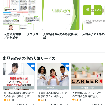
人材紹介営業トークスクリ
人材紹介CA虎の巻資料-表
人材紹介CA虎の
プト作成例
紙
出品者のその他の人気サービス
受付休止中
受付休止中
受付休止中
全120分/模擬面接2回/あな
医療職種の転職/キャリア
人材業界へ転職したい方
たの良さ引き出します 販
相談にプロがお答えしま
のご相談を親身にお受け
売50件超/内容に自信あり/
す 販売50件超☆医療転職
します 販売50件超/業界歴
4.9
(12)
5.0
(3)
5.0
(5)
人材業界11年現役
支援11年/国家資格/親身に
11年/人材業界の裏表なん
6,000
5,000
5,000