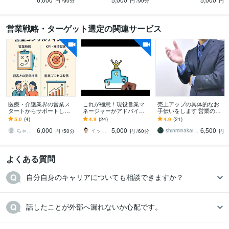
聴きます
でもお伝え
円
/90分
円
/90分
円
営業戦略・ターゲット選定の関連サービス
医療・介護業界の営業ス
これが極意！現役営業マ
売上アップの具体的なお
タートからサポートしま
ネージャーがアドバイス
手伝いをします 営業の現
す 営業職がいなくてもO
します 営業のやり方・営
場で困っている人。さら
5.0
(4)
4.9
(24)
4.9
(21)
K！どうしたら良いか分か
業戦略の立案・マーケテ
に売り上げを上げたい人
6,000
5,000
6,500
らない方必見！
ィングでお悩みの方へ
へ
ちゃんす2025
イッシー営業、マーケティングマネージャー
shinminakaiketsu55
円
/50分
円
/60分
円
よくある質問
自分自身のキャリアについても相談できますか？
話したことが外部へ漏れないか心配です。