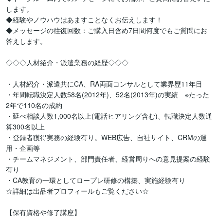
します。

◆経験やノウハウはあますことなくお伝えします！

◆メッセージの往復回数：ご購入日含め7日間何度でもご質問にお
答えします。

◇◇◇人材紹介・派遣業務の経歴◇◇◇

・人材紹介・派遣共にCA、RA両面コンサルとして業界歴11年目

・年間転職決定人数58名(2012年)、52名(2013年)の実績　※たった
2年で110名の成約

・延べ相談人数1,000名以上(電話ヒアリング含む)、転職決定人数通
算300名以上

・登録者獲得実務の経験有り。WEB広告、自社サイト、CRMの運
用・企画等

・チームマネジメント、部門責任者、経営周りへの意見提案の経験
有り

・CA教育の一環としてロープレ研修の構築、実施経験有り

☆詳細は出品者プロフィールもご覧ください☆

【保有資格や修了講座】
