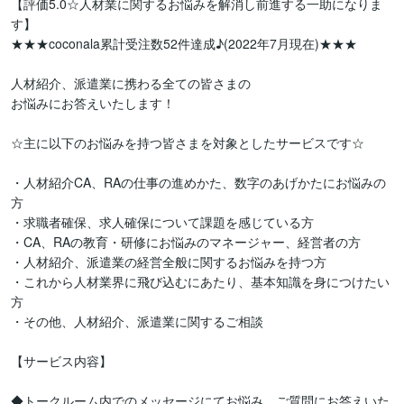
【評価5.0☆人材業に関するお悩みを解消し前進する一助になりま
す】

★★★coconala累計受注数52件達成♪(2022年7月現在)★★★

人材紹介、派遣業に携わる全ての皆さまの

お悩みにお答えいたします！

☆主に以下のお悩みを持つ皆さまを対象としたサービスです☆

・人材紹介CA、RAの仕事の進めかた、数字のあげかたにお悩みの
方

・求職者確保、求人確保について課題を感じている方

・CA、RAの教育・研修にお悩みのマネージャー、経営者の方

・人材紹介、派遣業の経営全般に関するお悩みを持つ方

・これから人材業界に飛び込むにあたり、基本知識を身につけたい
方

・その他、人材紹介、派遣業に関するご相談

【サービス内容】

◆トークルーム内でのメッセージにてお悩み、ご質問にお答えいた