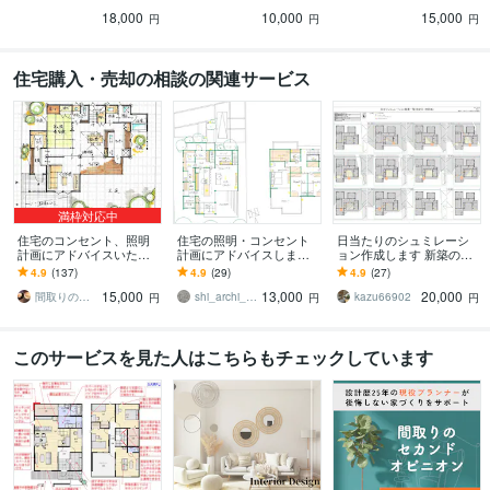
計算、断熱材に悩んでい
なんて！住んで後悔する
値の仕様検討・相談でき
18,000
10,000
15,000
る方へ推奨
前に確認出来ます
ます
円
円
円
住宅購入・売却の相談の関連サービス
満枠対応中
住宅のコンセント、照明
住宅の照明・コンセント
日当たりのシュミレーシ
計画にアドバイスいたし
計画にアドバイスします
ョン作成します 新築の窓
ます 現役一級建築士が、
一級建築士・インテリア
のサイズと位置をシュミ
4.9
(137)
4.9
(29)
4.9
(27)
暮らす視点で照明プラン
コーディネーターのセカ
レーションして決めませ
15,000
13,000
20,000
をチェック！
ンドオピニオン！
んか？
間取りのアドバイザーhachikuro
shi_archi_interior
kazu66902
円
円
円
このサービスを見た人はこちらもチェックしています