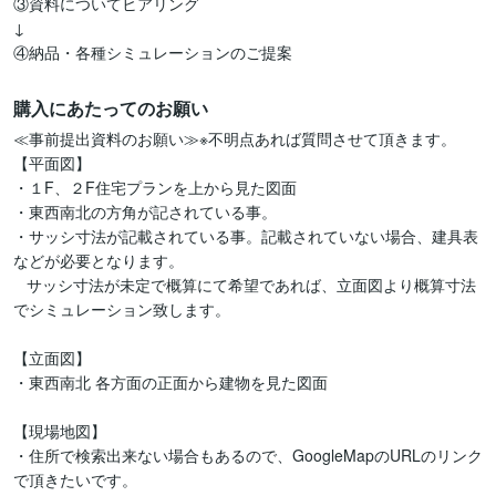
③資料についてヒアリング

↓

購入にあたってのお願い
≪事前提出資料のお願い≫※不明点あれば質問させて頂きます。

【平面図】

・１F、２F住宅プランを上から見た図面

・東西南北の方角が記されている事。

・サッシ寸法が記載されている事。記載されていない場合、建具表
などが必要となります。

   サッシ寸法が未定で概算にて希望であれば、立面図より概算寸法
でシミュレーション致します。

【立面図】

・東西南北 各方面の正面から建物を見た図面

【現場地図】

・住所で検索出来ない場合もあるので、GoogleMapのURLのリンク
で頂きたいです。
