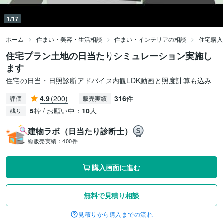
1/17
ホーム
住まい・美容・生活相談
住まい・インテリアの相談
住宅購入
住宅プラン土地の日当たりシミュレーション実施し
ます
住宅の日当・日照診断アドバイス内観LDK動画と照度計算も込み
4.9
(200)
316
件
評価
販売実績
5
枠 / お願い中：
10
人
残り
建物ラボ（日当たり診断士）
総販売実績：
400件
購入画面に進む
無料で見積り相談
見積りから購入までの流れ