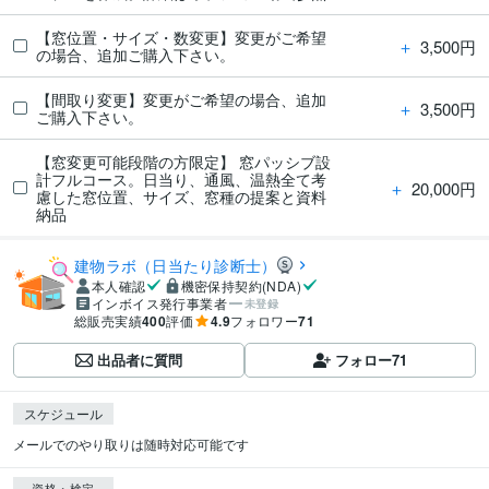
【窓位置・サイズ・数変更】変更がご希望
＋
3,500円
の場合、追加ご購入下さい。
【間取り変更】変更がご希望の場合、追加
＋
3,500円
ご購入下さい。
【窓変更可能段階の方限定】 窓パッシブ設
計フルコース。日当り、通風、温熱全て考
＋
20,000円
慮した窓位置、サイズ、窓種の提案と資料
納品
建物ラボ（日当たり診断士）
本人確認
機密保持契約(NDA)
インボイス発行事業者
未登録
総販売実績
400
評価
4.9
フォロワー
71
出品者に質問
フォロー
71
スケジュール
メールでのやり取りは随時対応可能です
資格・検定