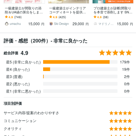
一級建築士が間取りの添
一級建築士がインテリア
プロ建築士が診断|間取り
削＆UA値の算出をします
コーディネートを提供し
を本音で添削します SNS
断熱性能＆耐震性能の視
ます 誰でも相談しやすい
の間取りに惑わされな
4.9
(749)
4.9
(425)
4.9
(38)
点からもアドバイスしま
価格で、お部屋作りのお
い、あなたの暮らしに合
15,000
29,000
15,000
す
手伝い！
う間取り
umachu
Ski Design
マドリノミカタ｜建築士の家づくり相談室
円
円
円
評価・感想（200件）- 非常に良かった
4.9
総合評価
星5 (非常に良かった)
179件
星4 (良かった)
19件
星3 (普通)
2件
星2 (悪かった)
0件
星1 (非常に悪かった)
0件
項目別評価
サービス内容/提案のわかりやすさ
コミュニケーション
クオリティ