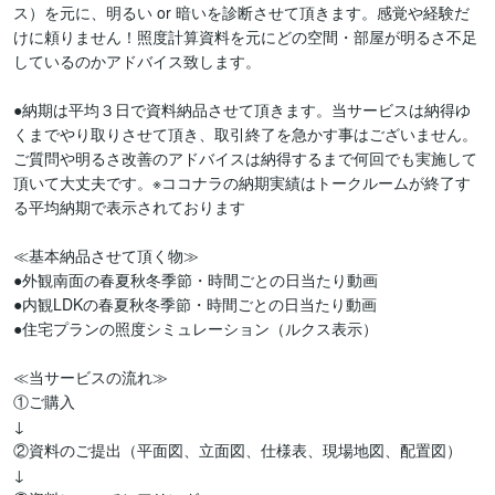
ス）を元に、明るい or 暗いを診断させて頂きます。感覚や経験だ
けに頼りません！照度計算資料を元にどの空間・部屋が明るさ不足
しているのかアドバイス致します。

●納期は平均３日で資料納品させて頂きます。当サービスは納得ゆ
くまでやり取りさせて頂き、取引終了を急かす事はございません。
ご質問や明るさ改善のアドバイスは納得するまで何回でも実施して
頂いて大丈夫です。※ココナラの納期実績はトークルームが終了す
る平均納期で表示されております

≪基本納品させて頂く物≫

●外観南面の春夏秋冬季節・時間ごとの日当たり動画

●内観LDKの春夏秋冬季節・時間ごとの日当たり動画

●住宅プランの照度シミュレーション（ルクス表示）

≪当サービスの流れ≫

①ご購入

↓

②資料のご提出（平面図、立面図、仕様表、現場地図、配置図）

↓
