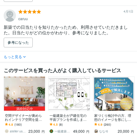
4月1日
caruu
新築での日当たりを知りたかったため、利用させていただきまし
た。日当たりがどの位かがわかり、参考になりました。
参考になった
もっと見る
このサービスを買った人がよく購入しているサービス
満枠対応中
空間デザイナーが褒めら
一級建築士が戸建住宅の
家づくり検討中の方、理
れインテリア空間を提案
平面プランを作成します
想のイメージを形にしま
します 民泊も住宅も｜修
～日当たりが良い明るく
す 【家づくりはパースか
4.8
(180)
4.5
(8)
4.9
(260)
正回数、アイテム数制限
豊かな暮らしを提案しま
ら】3Dパースで新たな発
23,000
49,000
20,000
なしでご提案
す～
見と感動を。
atelier usagi 空間デザイン
一級建築士うりちゃん
ななヰ
円
円
円