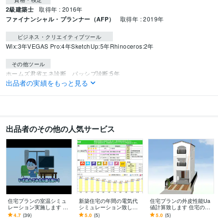
2級建築士
取得年 : 2016年
ファイナンシャル・プランナー（AFP）
取得年 : 2019年
ビジネス・クリエイティブツール
Wix:3年
VEGAS Pro:4年
SketchUp:5年
Rhinoceros:2年
その他ツール
ホームズ君省エネ診断 パッシブ診断:5年
出品者の実績をもっと見る
SketchUp 日当たり・日照シミュレーション:5年
Rhinoceros＋Grasshopper:2年
３Dモデリング Unreal Engine5:3年
得意分野
ビジネス代行・事務代行
住宅や敷地の日当たり日照シミュレーション
住
出品者のその他の人気サービス
宅間取りの室温・通風シミュレーション
住宅の断熱性能計算・使用断熱材
アドバイス
住宅業界
住宅プランの室温シミュ
新築住宅の年間の電気代
住宅プランの外皮性能Ua
レーション実施します 夏
シミュレーション致しま
値計算致します 住宅の断
と冬の自然室温を事前に
す こんなに電気代が高い
熱材の仕様、狙いの性能
4.7
(39)
5.0
(5)
5.0
(5)