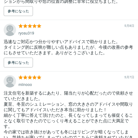
ションから間取りや窓の位置の調整に非常に役立ちました。
参考になった
5月8日
ryosu319
迅速なご対応かつ分かりやすいアドバイスで助かりました。

タイミング的に反映が難しい点もありましたが、今後の改善の参考
にもさせていただきます。ありがとうございました。
参考になった
5月7日
miinooo
注文住宅を新築するにあたり、陽当たりが心配だったので依頼させ
ていただきました。

夏至、冬至のシュミレーション、窓の大きさのアドバイスや間取り
に関してもアドバイスいただき本当に助かりました！

細かく丁寧に答えて頂けたのと、長くなってしまっても催促くるこ
となく取引できたのでじっくり考えることができた点に大満足で
す。

今の家では吹き抜けがあっても冬にはリビングが暗くなってしま
い、気持ちが塞いでしまっていたのでこちらに依頼させていただき