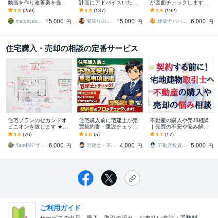
動画を作り改善案を提案
計画にアドバイスいたし
が図面チェックします
します 「こんなに日当た
ます 現役一級建築士が、
【注文住宅のセカンドオ
4.9
(259)
4.9
(137)
4.9
(192)
りが悪かったなんて」と
暮らす視点で照明プラン
ピニオンに】
15,000
15,000
6,000
後悔したくないあなたに
をチェック！
matorisakuzou
間取りのアドバイザーhachikuro
建築士パパ 一級建築士 一級施工管理技士
円
円
円
住宅購入・売却の相談の定番サービス
住宅プランのセカンドオ
住宅購入前に宅建士が売
不動産の購入や売却相談
ピニオンを致します ★★
買契約書・重説チェック
｜売買の不安や悩み解消
ご好評頂き、誠にありが
します 住宅購入前の契約
します 購入物件の診断、
4.9
(76)
5.0
(5)
4.7
(17)
とうございます★★
リスクを業界１０年のプ
売却物件の査定など不動
6,000
4,000
5,000
ロが確認します
産の事なら何でもOK！
YandNデザイン
宅建士・不動産アドバイザー【実務10年】
不動産投資家MASA
円
円
円
ご利用ガイド
サービスの出品、購入、取引の流れ、お支払い方法・手数料