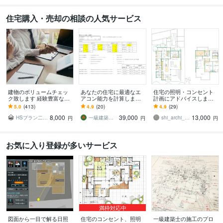
住宅購入・売却の相談の人気サービス
建物のボリュームチェッ
あなたの住宅に最適なエ
住宅の照明・コンセント
ク致します 経験豊富な一
アコン能力を計算します 2
計画にアドバイスします
級建築士によるボリュー
0帖のLDKに20畳用のエア
一級建築士・インテリア
5.0
(413)
4.9
(20)
4.9
(29)
ム検討サービス
コンを買おうとしてませ
コーディネーターのセカ
8,000
39,000
13,000
んか？
ンドオピニオン！
HSプラン二ング
一級建築士うりちゃん
shi_archi_interior
円
円
円
お気に入り登録が多いサービス
満枠対応中
図面から一目で解る日照
住宅のコンセント、照明
一級建築士の施工のプロ