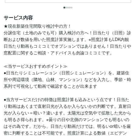
サービス内容
★現在新築住宅間取り検討中の方！

分譲住宅（土地のみでも可）購入検討の方へ！日当たり（日照）診
断および数値を用いた照度計算実施します。※照度計算もLDK内観
日当たり動画もコミコミでオプションではありません！日当たりや
窓配置に関するご相談・アドバイスも勿論コミコミです。

≪当サービスおすすめポイント≫

●日当たりシミュレーション（日照シミュレーション）を、建築住
所や周辺環境（隣地、山林、マンション）などを入力し、季節・時
系列で可視化して動画で確認することが出来ます

●当方サービスだけの特徴は照度計算も込みという点です！日当た
り動画はあくまで直射日光が入るか入らないかの判断です。直射日
光が入らない＝暗い？違います。太陽光は空気中で拡散した光から
も明るさ得られます。※曇りの日や北側のマンションでも明るいの
はその為です。だから、日当たり動画だけでは、明るいor暗いを厳
密に判断することは不可能です。照度計算による数値（エビデン