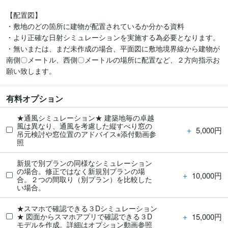
【配置図】

・敷地のどの箇所に建物が配置されているか分かる資料

・より正確な日射シミュレーションを実施する為必要となります。

・無いまたは、まだ未作成の場合、平面図に敷地境界線から建物が
南側〇メートル、西側〇メートルの場所に配置など、２方向指示お
有料オプション
★通風シミュレーション★ 建築地毎の卓越
風は異なり、通風を考慮した縦すべり窓の
＋
5,000円
吊元検討や窓位置のアドバイス※添付動画参
照
新規で別プランの同様なシミュレーション
の場合。修正ではなく新規別プランの場
＋
10,000円
合。２つの間取り（別プラン）を比較した
い場合。
★スマホで確認できる３Dシミュレーション
＋
15,000円
★ 図面からスマホアプリで確認できる３D
モデルを作成。詳細はオプション動画参照