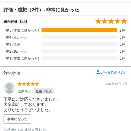
評価・感想（2件）- 非常に良かった
5.0
総合評価
星5 (非常に良かった)
2件
星4 (良かった)
0件
星3 (普通)
0件
星2 (悪かった)
0件
星1 (非常に悪かった)
0件
2
評価で絞り込む
件の評価
2023年10月11日
道家ちえ
見積り相談
丁寧にご対応くださいました。

大変満足しております。

ありがとうございました。
参考になった
出品者からの返信を読む