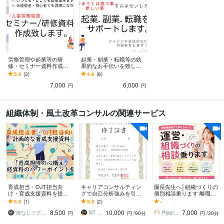
学習指導・資格・キャリア相談
20代～40代までの、「就職・転職相談」
転職
就職
スキル
人事労務
セミナー
労務管理や起業等の研
起業・副業・転職等の効
修・セミナー資料作成し
果的なお手伝いを致しま
ます 初心者や未経験者で
す 新しい事・初めての事
5.0
(3)
4.6
(8)
も、セミナー等を開催出
を行う方のサポートを致
7,000
6,000
来る資料です。
します。
円
円
組織体制・風土改革コンサルの関連サービス
育成担当・OJT担当向
キャリアコンサルティン
園長先生へ│組織づくりの
け・育成支援資料を提供
グで自己分析強みを引出
個別相談乗ります 離職率
します そのまま使える台
します 商社営業出身のコ
0%実現の園長経験者が辞
5.0
(1)
5.0
(2)
-
本付きパワーポイントデ
ンサルタントが主訴をと
めない組織作りをサポー
8,500
10,000
7,000
ータです
らえ、問題解決します。
ト
海なしフグたろう
NT management
Pippi｜運営・保護者・誰でも相談ok
円
円
/90分
円
/30分