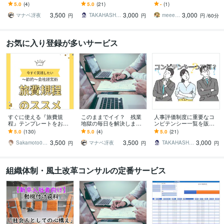
DM相談からでもOK！ま
します 人事評価制度を構
えます 外国人の活躍は事
5.0
(4)
5.0
(21)
-
(1)
とまらない現状も的確に
築したい方へ！大変重要
前準備で決まります！今
3,500
3,000
3,000
読み解きます
な項目です！
から現場を整えましょう
マナベ冴夜
TAKAHASHI0000
meeet310
円
円
円
/60分
お気に入り登録が多いサービス
すぐに使える『旅費規
このままでイイ？ 残業
人事評価制度に重要なコ
程』テンプレートをお渡
地獄の毎日を解決します
ンピテンシー一覧を販売
しします 効果的な経費削
DM相談からでもOK！ま
します 人事評価制度を構
5.0
(130)
5.0
(4)
5.0
(21)
減に取り組めます
とまらない現状も的確に
築したい方へ！大変重要
3,500
3,500
3,000
読み解きます
な項目です！
Sakamoto0818
マナベ冴夜
TAKAHASHI0000
円
円
円
組織体制・風土改革コンサルの定番サービス