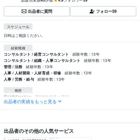
45
4.9
59
出品者に質問
フォロー
59
スケジュール
日時はご相談ください。
経験職種
コンサルタント / 経営コンサルタント
経験年数 : 13年
コンサルタント / 組織・人事コンサルタント
経験年数 : 13年
管理 / 法務
経験年数 : 13年
人事 / 人材開発・人材育成・研修
経験年数 : 13年
人事 / 労務・給与
経験年数 : 13年
職歴
学び舎StarVise
2014年10月 ~ 現在
出品者の実績をもっと見る
資格・検定
社会保険労務士
取得年 : 2009年
得意分野
出品者のその他の人気サービス
ビジネス代行・事務代行
「会社創業／運営サポート」「人事労務」
起業
人事労務
セミナー
副業
複業
経営