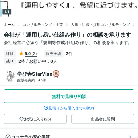
1/1
ホーム
コンサルティング・士業
人事・組織・採用コンサルティング
会社が「運用し易い仕組み作り」の相談を承ります
会社経営に必須な「規則等作成/仕組み作り」の相談を承ります。
5.0
(2)
2
件
評価
販売実績
2
枠 / お願い中：
0
人
残り
学び舎StarVise
総販売実績：
45件
無料で見積り相談
見積りから購入までの流れ
お気に入り(25)
出品者に質問
ココナラの安心保証