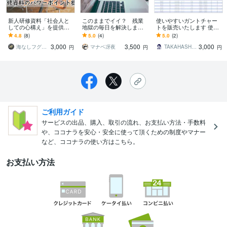
新人研修資料「社会人と
このままでイイ？ 残業
使いやすいガントチャー
しての心構え」を提供し
地獄の毎日を解決します
トを販売いたします 使い
ます そのまま使える台本
DM相談からでもOK！ま
やすく、説明しやすいガ
4.8
(8)
5.0
(4)
5.0
(2)
付きパワーポイントデー
とまらない現状も的確に
ントチャートです。
3,000
3,500
3,000
タです
読み解きます
海なしフグたろう
マナベ冴夜
TAKAHASHI0000
円
円
円
ご利用ガイド
サービスの出品、購入、取引の流れ、お支払い方法・手数料
や、ココナラを安心・安全に使って頂くための制度やマナー
など、ココナラの使い方はこちら。
お支払い方法