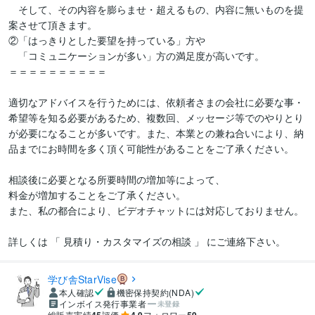
　そして、その内容を膨らませ・超えるもの、内容に無いものを提
案させて頂きます。

②「はっきりとした要望を持っている」方や

　「コミュニケーションが多い」方の満足度が高いです。

＝＝＝＝＝＝＝＝＝＝

適切なアドバイスを行うためには、依頼者さまの会社に必要な事・
希望等を知る必要があるため、複数回、メッセージ等でのやりとり
が必要になることが多いです。また、本業との兼ね合いにより、納
品までにお時間を多く頂く可能性があることをご了承ください。

相談後に必要となる所要時間の増加等によって、

料金が増加することをご了承ください。

また、私の都合により、ビデオチャットには対応しておりません。

詳しくは 「 見積り・カスタマイズの相談 」 にご連絡下さい。
学び舎StarVise
本人確認
機密保持契約(NDA)
インボイス発行事業者
未登録
総販売実績
評価
フォロワー