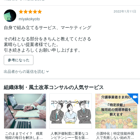
2022年1月11日
miyakokyoto
自身で組み立てるサービス、マーケティング

その柱となる部分をきちんと教えてくださる

素晴らしい提案者様でした。

引き続きよろしくお願い申し上げます。
参考になった
出品者からの返信を読む
組織体制・風土改革コンサルの人気サービス
このままでイイ？ 残業
人事評価制度に重要なコ
介護特化｜特定技能外国
地獄の毎日を解決します
ンピテンシー一覧を販売
人で失敗しない始め方教