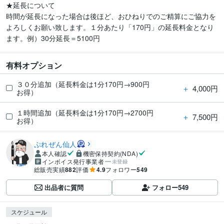
★延長について

時間が延長になった場合は後ほど、おひねりでのご精算にご協力を
よろしくお願い致します。１分あたり「170円」の延長料金となり
ます。例）30分延長＝5100円
有料オプション
３０分追加（延長料金は1分170円→900円
＋
4,000円
お得）
１時間追加（延長料金は1分170円→2700円
＋
7,500円
お得）
ぷれぜん仙人
本人確認
機密保持契約(NDA)
インボイス発行事業者
未登録
総販売実績
882
評価
4.9
フォロワー
549
出品者に質問
フォロー
549
スケジュール