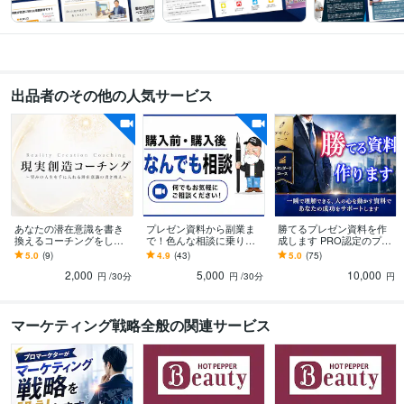
ビジネス代行・事務代行
プレゼンテーション資料の作成・コンサル
コピ
ーライティング/マーケティング
学歴
早稲田大学
2004年3月 ~ 2007年2月
立教大学
2000年3月 ~ 2004年2月
出品者のその他の人気サービス
語学力
英語
ビジネスレベル
あなたの潜在意識を書き
プレゼン資料から副業ま
勝てるプレゼン資料を作
換えるコーチングをしま
で！色んな相談に乗りま
成します PRO認定のプレ
す 新しいゴール、セルフ
す 私に答えられることな
ゼン資料作成サービスを
5.0
(9)
4.9
(43)
5.0
(75)
イメージを獲得する現実
ら何でも相談に乗りま
お手軽に！
2,000
5,000
10,000
創造コーチング
す！
円
/30分
円
/30分
円
マーケティング戦略全般の関連サービス