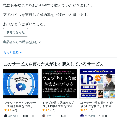
私に必要なことをわかりやすく教えていただきました。

アドバイスを実行して成約率を上げたいと思います。

ありがとうございました。
参考になった
出品者からの返信を読む
もっと見る
このサービスを買った人がよく購入しているサービス
フラットデザインのサー
トップ企業に選ばれるプ
ユーザー心理を動かす"刺
ビス紹介動画を作成しま
ロがHP用全文章を執筆し
さるLP"を制作します 修正
す シンプルで分かりやす
ます 英語対応でグローバ
回数無制限/原稿作成サポ
5.0
(40)
5.0
(13)
5.0
(10)
いアニメーション動画で
ルサイトもバイリンガル
ート付/WordPress対応可
100,000
150,000
150,000
訴求力アップ！
ライターにお任せを。
ella why
サウティ
KOYOMI DESIGN
円
円
円