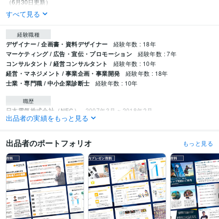
すべて見る
経験職種
デザイナー / 企画書・資料デザイナー
経験年数 : 18年
マーケティング / 広告・宣伝・プロモーション
経験年数 : 7年
コンサルタント / 経営コンサルタント
経験年数 : 10年
経営・マネジメント / 事業企画・事業開発
経験年数 : 18年
士業・専門職 / 中小企業診断士
経験年数 : 10年
職歴
日本電気株式会社（NEC）
2007年3月 ~ 2018年2月
出品者の実績をもっと見る
個人事業主
2018年3月 ~ 2021年2月
株式会社プロモーションクリエイターズ
2021年3月 ~ 現在
出品者のポートフォリオ
もっと見る
資格・検定
中小企業診断士
取得年 : 2011年
TOEIC
取得年 : 2015年
ビジネス・クリエイティブツール
Excel:20年
PowerPoint:20年
Word:20年
Adobe Photoshop:3年
得意分野