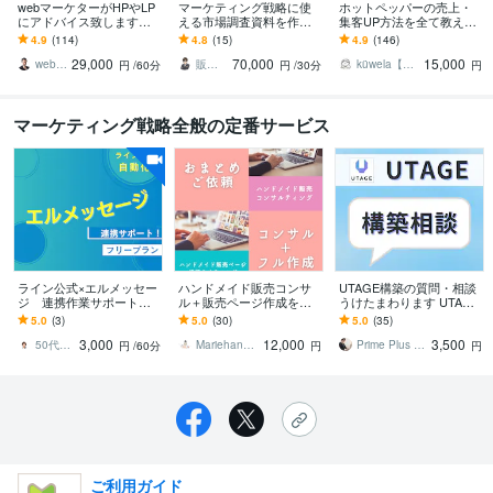
webマーケターがHPやLP
マーケティング戦略に使
ホットペッパーの売上・
にアドバイス致します
える市場調査資料を作成
集客UP方法を全て教えま
【コンサル初めての方向
します 〜パワポ作成+約3
す 【300店舗以上の実
4.9
(114)
4.8
(15)
4.9
(146)
け】プロへ相談＆詳細レ
0分のビデオチャットによ
績】とサロンオーナーと
29,000
70,000
15,000
ポート特典付き
る内容解説付き〜
しての経験から◎
webマーケコンサルタント 若林 潤
販売戦略構築プロデューサー ぴろ吉
küwela【クウェラ】
円
/60分
円
/30分
円
マーケティング戦略全般の定番サービス
ライン公式×エルメッセー
ハンドメイド販売コンサ
UTAGE構築の質問・相談
ジ 連携作業サポートし
ル＋販売ページ作成をし
うけたまわります UTAGE
ます コストダウン＆時短
ます ハンドメイド販売マ
の設定・構築に関する質
5.0
(3)
5.0
(30)
5.0
(35)
を実現できる『エルメッ
ーケティング＆作品販売
問・相談なんでもOK！
3,000
12,000
3,500
セージ』集客入口応援
ページ作成！
50代×AI×女性専門 ゆとりサポート
Mariehandmade
Prime Plus LLC
円
/60分
円
円
ご利用ガイド