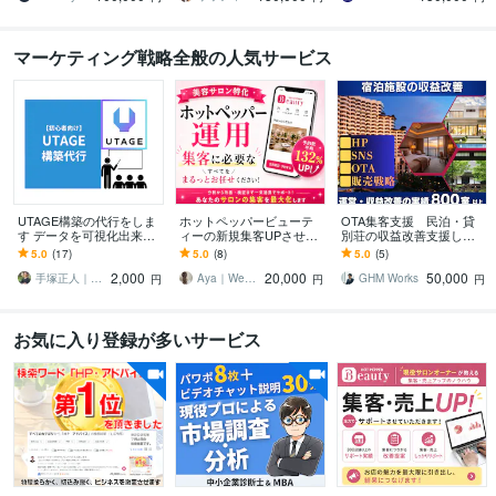
マーケティング戦略全般の人気サービス
UTAGE構築の代行をしま
ホットペッパービューテ
OTA集客支援 民泊・貸
す データを可視化出来る
ィーの新規集客UPさせま
別荘の収益改善支援しま
UTAGEファネル構築しま
す “掲載しているだけ”の
す 【800室以上】WEB集
5.0
(17)
5.0
(8)
5.0
(5)
す
ホットペッパー、卒業し
客全般、OTA運用サポー
2,000
20,000
50,000
ませんか？
トします
手塚正人｜UTAGE✖️データ分析
Aya｜Webマーケッター
GHM Works
円
円
円
お気に入り登録が多いサービス