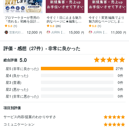
プロマーケターが専用の
今すぐ！目に止まる魅力
今すぐ！変更/編集でより
『売れる』戦略を設計し
的なページに★編集しま
魅力的なページにします
ます モノ売り・コト売り
す 丸投げ★24時間編集/運
リピーター様限定サービ
5.0
(1)
5.0
(26)
5.0
(1)
のプロが貴社専用に分析
用代行で予約したくなるH
ス（2回目以降）
12,000
15,000
11,000
から施策立案まで
PBサイトへ
営業代行・SNSのプロ 〜コアタクト〜
JURIN【ジュリン】
JURIN【ジュリン】
円
円
円
評価・感想（27件）- 非常に良かった
5.0
総合評価
星5 (非常に良かった)
27件
星4 (良かった)
0件
星3 (普通)
0件
星2 (悪かった)
0件
星1 (非常に悪かった)
0件
項目別評価
サービス内容/提案のわかりやすさ
コミュニケーション