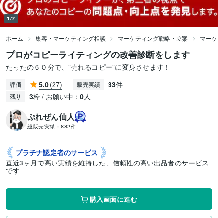
1/7
ホーム
集客・マーケティング相談
マーケティング戦略・立案
マーケ
プロがコピーライティングの改善診断をします
たったの６０分で、”売れるコピー”に変身させます！
5.0
(27)
33
件
評価
販売実績
3
枠 / お願い中：
0
人
残り
ぷれぜん仙人
総販売実績：
882件
プラチナ認定者の
サービス
直近3ヶ月で高い実績を維持した、信頼性の高い出品者のサービス
です
購入画面に進む