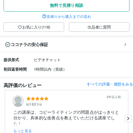
無料で見積り相談
見積りから購入までの流れ
お気に入り(118)
出品者に質問
ココナラの安心保証
提供形式
ビデオチャット
初回返答時間
1時間以内（実績）
すべての評価・感想をみる
高評価のレビュー
3年以上前
kj1631ro
この講座は、コピーライティングの問題点がはっきりと
分かり、具体的な改善点を教えていただける講座でし
た！
初心者である私の...
もっと見る