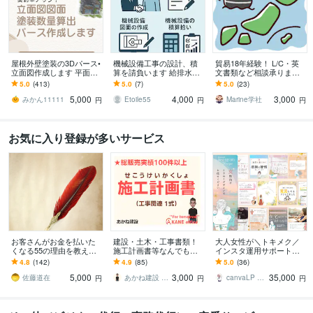
屋根外壁塗装の3Dパース•
機械設備工事の設計、積
貿易18年経験！ L/C・英
立面図作成します 平面図
算を請負います 給排水、
文書類など相談承ります
から！パース作成、建築
空調設備の設計や積算業
～初めてでも安心、輸出
5.0
(413)
5.0
(7)
5.0
(23)
数量算出！6点セット
務を請負います
現場で培った知識で全般
5,000
4,000
3,000
サポート～
みかん11111
Etoile55
Marine学社
円
円
円
お気に入り登録が多いサービス
お客さんがお金を払いた
建設・土木・工事書類！
大人女性が＼トキメク／
くなる55の理由を教えま
施工計画書等なんでもし
インスタ運用サポートま
す 『自分がどうすれば人
ます 【総販売200件】・
す 【プラチナ認定】編集
4.8
(142)
4.9
(85)
5.0
(36)
の役にたてるのかわから
施工計画書・竣工書類・
可能なテンプレもプレゼ
5,000
3,000
35,000
ない』ときに
事務・雑務など！
ント★
佐藤道在
あかね建設 AKANEoffice
canvaLP ･ HP┊︎mimo39
円
円
円