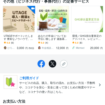
その他（ビジネス代行・事務代行）の定番サービス
UTAGEサポートいたしま
あなたの年金についてお
環境／GHG排出量算定の
す 豊富なノウハウで、あ
手伝い致します 遺族基礎
アドバイス、レビューし
なたの不安や疑問を丁寧
年金、遺族厚生年金（共
ます 環境データ集計／Sc
4.8
(6)
5.0
(4)
5.0
(8)
に解決します。
済年金）の申請代行やご
ope1,2,3排出量算定にお困
3,000
12,000
20,000
説明
りの方
ひろUTAGEサポート
年金相談オフィスKAJU
Mizmaci
円
/50分
円
円
ご利用ガイド
サービスの出品、購入、取引の流れ、お支払い方法・手数料
や、ココナラを安心・安全に使って頂くための制度やマナー
など、ココナラの使い方はこちら。
お支払い方法