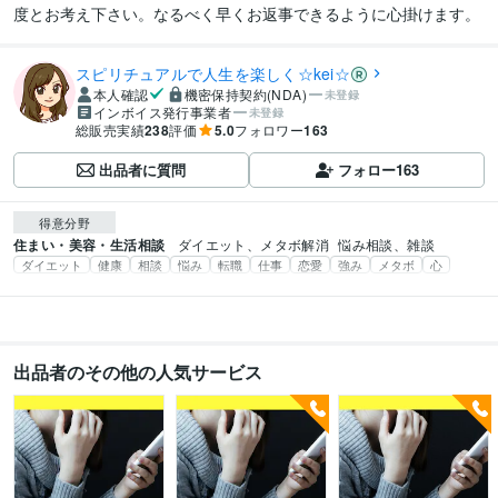
度とお考え下さい。なるべく早くお返事できるように心掛けます。
スピリチュアルで人生を楽しく☆kei☆
本人確認
機密保持契約(NDA)
未登録
インボイス発行事業者
未登録
総販売実績
238
評価
5.0
フォロワー
163
出品者に質問
フォロー
163
得意分野
住まい・美容・生活相談
ダイエット、メタボ解消
悩み相談、雑談
ダイエット
健康
相談
悩み
転職
仕事
恋愛
強み
メタボ
心
出品者のその他の人気サービス