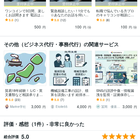
受付休止中
受付休止中
受付休止中
ワンコインで3日間、楽し
緊急相談したい！1分でも
転職で悩んでいる方プロ
くお話聞きます 電話は苦
☆あなたのお話を伺いま
のキャリコンが相談にの
手だけど誰かと話したい
す とにかく誰かと話した
ります 会社を辞めたい、
5.0
(1)
5.0
(12)
5.0
(8)
トークルームで雑談や愚
い方、雑談でもお悩みで
転職したいけれどなかな
500
100
100
痴など
もお気軽にどうぞ
か決められない方
円
円
/分
円
/分
その他（ビジネス代行・事務代行）の関連サービス
貿易18年経験！ L/C・英
機械設備工事の設計、積
SNSの誹謗中傷・情報漏
文書類など相談承ります
算を請負います 給排水、
洩を監視・証拠保存しま
～初めてでも安心、輸出
空調設備の設計や積算業
す リスクを3段階で早期検
5.0
(23)
5.0
(7)
5.0
(1)
現場で培った知識で全般
務を請負います
知・証拠保存します！分
3,000
4,000
3,000
サポート～
析や対策案も！
Marine学社
Etoile55
冨岡 優喜（トミークリエイト代表）
円
円
円
評価・感想（1件）- 非常に良かった
5.0
総合評価