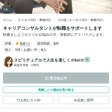
1/3
ホーム
ビジネス代行・事務代行
その他（ビジネス代行・事務代行）
キャリアコンサルタントが転職をサポートします
転職をしようかどうかお悩みの方、客観的にアドバイスします。
5.0
(1)
2
件
評価
販売実績
1
枠 / お願い中：
0
人
残り
スピリチュアルで人生を楽しく☆kei☆
総販売実績：
238件
受付休止中
再開したら通知を受け取る
お気に入り(6)
出品者に質問