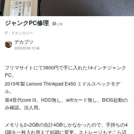
ジャンクPC修理
記事
IT・テクノロジー
デカブツ
2023/05/06 12:46
フリマサイトにて3800円で手に入れた14インチジャンク
PC。
2015年製 Lenovo Thinkpad E450 ミドルスペックモデ
ル。
第4世代core i3、HDD無し、wifiカード無し、BIOS起動の
み確認。法人用。
メモリも2×2GBの合計4GBしかなかったので、手持ちの4
GBを一枚入れ替えて6GBに変更。ストレージもそこら辺