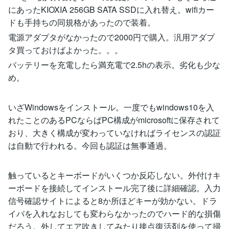
にあったKIOXIA 256GB SATA SSDに入れ替え。wifiカー
ドも手持ちの同規格があったので装着。
電源アダプタがなかったので2000円で購入。汎用アダプ
タ買っておけばよかった。。。
バッテリーを充電したら満充電で2.5hの表示。劣化も少な
め。
いざWindowsをインストール。一度でもwindows10を入
れたことのあるPCならばPC構成がmicrosoftに保存されて
おり、大きく構成が変わっていなければライセンスの認証
は自動で行われる。今回も認証は無事通過。
触っているとキーボードがいくつか反応しない。外付けキ
ーボードを接続してインストール完了後に詳細確認。入力
信号確認サイトによると8か所ほどキーが効かない。ドラ
イバを入れなおしても変わらなかったのでハード的な損傷
だろう。外してエア吹きしてみたり接点復活剤を使って掃