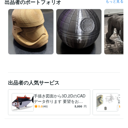
英語
日常会話レベル
出品者のポートフォリオ
もっと見る
出品者の人気サービス
手描き図面から3D,2DのCAD
プラ
データ作ります 要望をお聞
談承
かせください モノづくりを
の際
5.0
(46)
5,000
円
5.0
したい方に是非見てほしい
の起