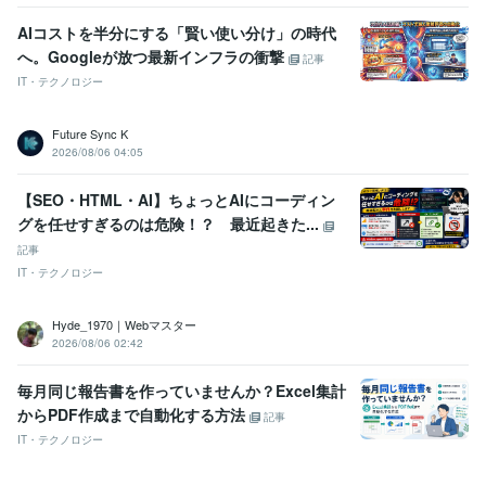
AIコストを半分にする「賢い使い分け」の時代
へ。Googleが放つ最新インフラの衝撃
記事
IT・テクノロジー
Future Sync K
2026/08/06 04:05
【SEO・HTML・AI】ちょっとAIにコーディン
グを任せすぎるのは危険！？ 最近起きた...
記事
IT・テクノロジー
Hyde_1970｜Webマスター
2026/08/06 02:42
毎月同じ報告書を作っていませんか？Excel集計
からPDF作成まで自動化する方法
記事
IT・テクノロジー