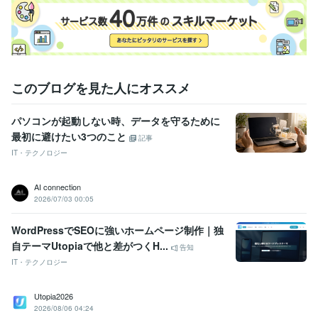
このブログを見た人にオススメ
パソコンが起動しない時、データを守るために
最初に避けたい3つのこと
記事
IT・テクノロジー
AI connection
2026/07/03 00:05
WordPressでSEOに強いホームページ制作｜独
自テーマUtopiaで他と差がつくH...
告知
IT・テクノロジー
Utopia2026
2026/08/06 04:24