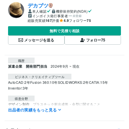
デカブツ
本人確認
機密保持契約(NDA)
インボイス発行事業者
未登録
総販売実績
167
評価
4.9
フォロワー
75
無料で見積り相談
メッセージを送る
フォロー
75
職歴
派遣企業 開発部門担当
2024年9月 ~ 現在
ビジネス・クリエイティブツール
AutoCAD:2年
Fusion 360:10年
SOLIDWORKS:2年
CATIA:15年
Inventor:3年
得意分野
デザイン制作
プラスチック射出成形・金型に関すること
出品者の実績をもっと見る
プラスチック
3Dプリンタ
CAD
金型
樹脂
射出成形
3Dデータ
3DCAD
語学力