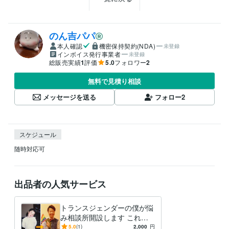
のん吉パパ
本人確認
機密保持契約(NDA)
未登録
インボイス発行事業者
未登録
総販売実績
1
評価
5.0
フォロワー
2
無料で見積り相談
メッセージを送る
フォロー
2
スケジュール
随時対応可
出品者の人気サービス
トランスジェンダーの僕が悩
み相談所開設します これま
で対面で100名以上の方の相
5.0
(1)
2,000
円