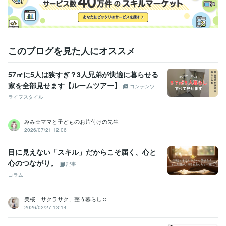
得意分野
住まい・美容・生活相談
整理収納
整理収納・お片付け
このブログを見た人にオススメ
57㎡に5人は狭すぎ？3人兄弟が快適に暮らせる
家を全部見せます【ルームツアー】
コンテンツ
ライフスタイル
みみ☆ママと子どものお片付けの先生
2026/07/21 12:06
目に見えない「スキル」だからこそ届く、心と
心のつながり。
記事
コラム
美桜｜サクラサク、整う暮らし☺︎
2026/02/27 13:14