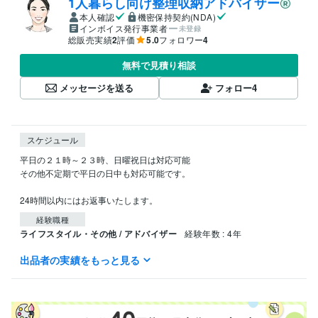
1人暮らし向け整理収納アドバイザー
本人確認
機密保持契約(NDA)
インボイス発行事業者
未登録
総販売実績
2
評価
5.0
フォロワー
4
無料で見積り相談
メッセージを送る
フォロー
4
スケジュール
平日の２１時～２３時、日曜祝日は対応可能

その他不定期で平日の日中も対応可能です。

経験職種
ライフスタイル・その他 / アドバイザー
経験年数 : 4年
出品者の実績をもっと見る
資格・検定
整理収納アドバイザー1級
取得年 : 2019年
ファイナンシャルプランニング技能士 ３級
取得年 : 2018年
歯科衛生士免許
取得年 : 1997年