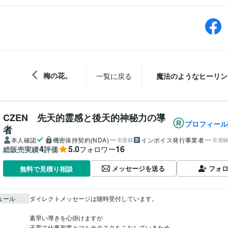
梅の花。
一覧に戻る
魔法のようなヒーリン
CZEN 先天的霊感と後天的神秘力の導
プロフィール
者
本人確認
機密保持契約(NDA)
インボイス発行事業者
未登録
未登
4
5.0
16
総販売実績
評価
フォロワー
メッセージを送る
フォ
無料で見積り相談
ュール
ダイレクトメッセージは随時受付しています。

素早い導きを心掛けますが

子育て仕事家業とマルチタスクをこなしているため
