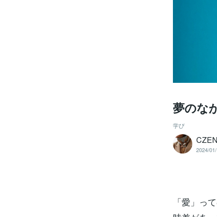
夢のな
学び
CZ
2024/01/
「愛」っ