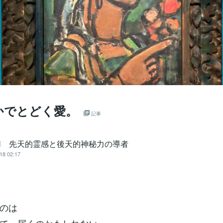
かでとどく愛。
記事
EN 先天的霊感と後天的神秘力の導者
18 02:17
てのは