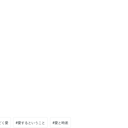
どく愛
#愛するということ
#愛と時差