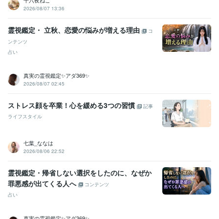
十六夜ねこ
2026/08/07 13:36
霊視鑑定・ 立秋、恋愛の悩みが増える理由
コ
ンテンツ
占い
真実の霊視鑑定✨アダ369✨
2026/08/07 02:45
ストレス顔を卒業！心を緩める3つの習慣
記事
ライフスタイル
七葉_ななは
2026/08/06 22:52
霊視鑑定・帰省しない選択をしたのに、なぜか
罪悪感が出てくる人へ
コンテンツ
占い
真実の霊視鑑定✨アダ369✨