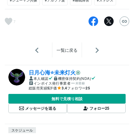
7
一覧に戻る
日月心海⭐未来灯火
本人確認
機密保持契約(NDA)
インボイス発行事業者
未登録
総販売実績
5
評価
3.4
フォロワー
25
無料で見積り相談
メッセージを送る
フォロー
25
スケジュール