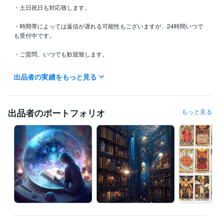
・土日祝日も対応致します。

・時間帯によっては返信が遅れる可能性もございますが、24時間いつで
も受付中です。

・ご質問、いつでも歓迎致します。

・些細なことでもお気軽にお問合せ下さいませ。

出品者の実績をもっと見る
・お申し込み時にお届け日時をお伝えします。

・返信は24時間以内を目安として下さいませ。

出品者のポートフォリオ
もっと見る
・お急ぎの方はダイレクトメッセージにてご一報下さい。

・電話は21時より可能な限り待機致します。
経験職種
カスタマーサポート・カスタマーサクセス / カスタマーサポート・ヘ
ルプデスク
経験年数 : 1年
経営・マネジメント / 経営者・CEO・COO
経験年数 : 10年
物流・購買 / ロジスティクス（物流）
経験年数 : 1年
建築・土木・施工管理 / 設計・積算・測量
経験年数 : 1年