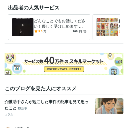
資格・検定
出品者の人気サービス
タロットリーディングマスター
取得年 : 2019年
スピリチュアルカウンセラー
取得年 : 2018年
どんなことでもお話しくださ
お手
タロットリーディングマスター
取得年 : 2019年
い！優しく受け止めます 恋
あな
手相鑑定士
取得年 : 2019年
愛に限らず、どんなことでも
なた
5.0
(2)
100
円
/分
3.0
どんなジャンルでもOKで
っと
得意分野
す。
占い
タロットカード、オラクルカード
占い
スピリチュアルカウンセリング
このブログを見た人にオススメ
介護助手さんが起こした事件の記事を見て思っ
たこと
記事
コラム