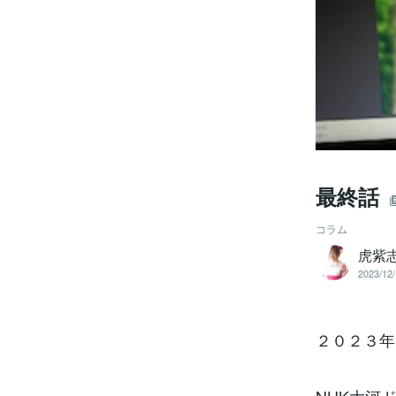
最終話
コラム
虎紫
2023/12/
２０２３年