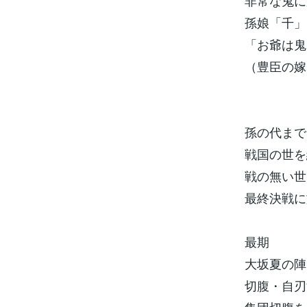
非常な鬼に
孫娘「千」
「お爺は鬼
（豊臣の嫁
孫の代まで
戦国の世を
戦の無い世
最終決戦に
最期
大坂夏の陣
切腹・自刃