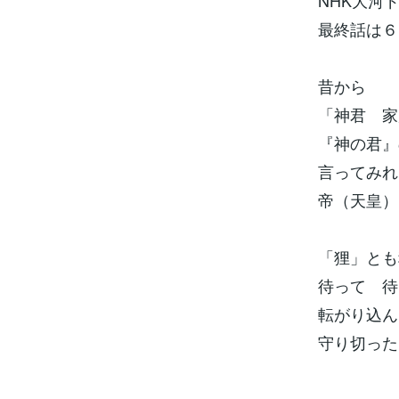
NHK大河
最終話は６
昔から
「神君 家
『神の君』
言ってみ
帝（天皇）
「狸」とも
待って 待
転がり込ん
守り切った