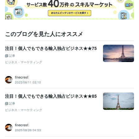
ビジネス・クリエイティブツール
WordPress:2年
Excel:25年
Google サイト:23年
Google スプレッドシート:13年
Google スライド:4年
Google ドキュメント:4年
Keynote:3年
Numbers:3年
PowerPoint:13年
Word:25年
BASE:0年
STORES:0年
Moneyfoward:0年
このブログを見た人にオススメ
PowerDirector:0年
Canva:4年
ChatGPT:2年
注目！個人でもできる輸入独占ビジネス★★75
その他ツール
Gemini, Notebook LM:1年
記事
ビジネス・マーケティング
得意分野
ビジネス代行・事務代行
輸入物流
BtoB輸入
海外営業
法令規制の
finecrest
ある商材輸入
海外ECからの仕入れ
貿易ビジネス設計・立ち上げ
海
2025/06/11 03:10
外市場リサーチ
各種分析申請
輸入
貿易
輸出
食品
美容業界
化粧品
輸入代行
海外営業
営業代行
越境EC
注目！個人でもできる輸入独占ビジネス★★85
資産運用・副業の相談
FXのような為替関連
海外仕入れ
記事
貿易
FX
海外仕入れ
輸入
ビジネス・マーケティング
語学力
英語
ビジネスレベル
finecrest
2025/08/26 04:53