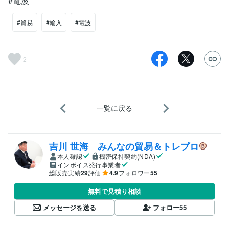
#電波
#貿易
#輸入
#電波
2
一覧に戻る
吉川 世海 みんなの貿易＆トレプロ
本人確認
機密保持契約(NDA)
インボイス発行事業者
総販売実績
29
評価
4.9
フォロワー
55
無料で見積り相談
メッセージを送る
フォロー
55