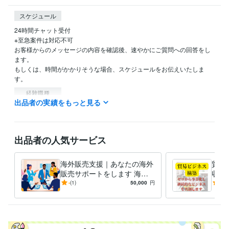
スケジュール
24時間チャット受付

※至急案件は対応不可

お客様からのメッセージの内容を確認後、速やかにご質問への回答をし
ます。

もしくは、時間がかかりそうな場合、スケジュールをお伝えいたしま
す。
経験職種
出品者の実績をもっと見る
営業 / インサイドセールス・内勤営業
経験年数 : 20年
営業 / 営業支援・プリセールス
経験年数 : 20年
コンサルタント / 物流コンサルタント
経験年数 : 4年
経営・マネジメント / 事業企画・事業開発
経験年数 : 2年
出品者の人気サービス
物流・購買 / ロジスティクス（物流）
経験年数 : 20年
職歴
海外販売支援｜あなたの海外
貿易
大手国際物流企業
2006年3月 ~ 2023年9月
販売サポートをします 海外T
収益
みんなの貿易
2023年12月 ~ 現在
oB販売を成功させる相談サー
ゼロ
-
(1)
50,000
円
5.0
ビス
ジネ
World Trade Pronamix（略称：トレプロ）
2024年8月 ~ 現在
ティ
受賞歴
輸入ビジネスの新常識ー食品衛生法を味方にするー