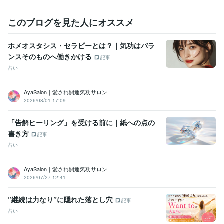
このブログを見た人にオススメ
ホメオスタシス・セラピーとは？｜気功はバラ
ンスそのものへ働きかける
記事
占い
AyaSalon｜愛され開運気功サロン
2026/08/01 17:09
「告解ヒーリング」を受ける前に｜紙への点の
書き方
記事
占い
AyaSalon｜愛され開運気功サロン
2026/07/27 12:41
”継続は力なり”に隠れた落とし穴
記事
占い