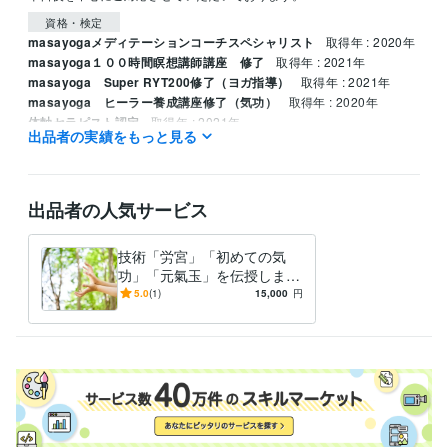
資格・検定
masayogaメディテーションコーチスペシャリスト
取得年 : 2020年
masayoga１００時間瞑想講師講座 修了
取得年 : 2021年
masayoga Super RYT200修了（ヨガ指導）
取得年 : 2021年
masayoga ヒーラー養成講座修了（気功）
取得年 : 2020年
体軸セラピスト認定
取得年 : 2021年
出品者の実績をもっと見る
小学校１種教員免許（全科）
取得年 : 2011年
中学校１種教員免許（数学）
取得年 : 2011年
高等学校１種教員免許（数学）
取得年 : 2011年
出品者の人気サービス
技術「労宮」「初めての気
功」「元氣玉」を伝授します
認知科学をベースとした気功
5.0
(1)
15,000
円
を使うための３点セットの伝
授ビデオ