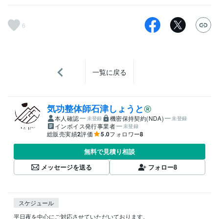
6
一覧に戻る
気功整体師石津しょうと
本人確認
機密保持契約(NDA)
未登録
未登録
インボイス発行事業者
未登録
総販売実績
2
評価
5.0
フォロワー
8
無料で見積り相談
メッセージを送る
フォロー
8
スケジュール
平日夜を中心にご対応させていただいております。