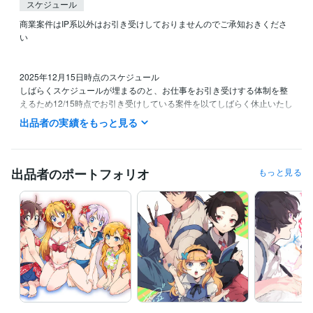
スケジュール
商業案件はIP系以外はお引き受けしておりませんのでご承知おきくださ
い

2025年12月15日時点のスケジュール

しばらくスケジュールが埋まるのと、お仕事をお引き受けする体制を整
えるため12/15時点でお引き受けしている案件を以てしばらく休止いたし
ます。

出品者の実績をもっと見る
これまでたくさんのご依頼をいただき誠にありがとうございました。

機会がございましたらまたよろしくおねがいいたします。
ビジネス・クリエイティブツール
出品者のポートフォリオ
もっと見る
Filmora:5年
CLIP STUDIO PAINT:10年
得意分野
イラスト作成・漫画制作
アイコン制作致します
立ち絵イラスト制作
致します
イラスト
立ち絵
アイコン
表情差分
ポーズ差分
商用利用可
設定画
三面図
表情集
LINEスタンプ