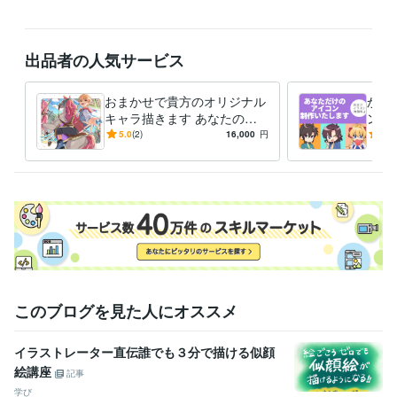
出品者の人気サービス
おまかせで貴方のオリジナル
かわ
キャラ描きます あなたのキ
ン制
ャラを、もっと魅力的に
ャラ
5.0
(2)
16,000
円
5.0
アイ
このブログを見た人にオススメ
イラストレーター直伝誰でも３分で描ける似顔
絵講座
記事
学び