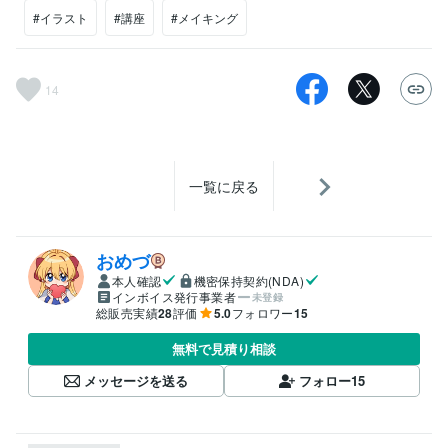
#イラスト
#講座
#メイキング
14
一覧に戻る
おめづ
本人確認
機密保持契約(NDA)
インボイス発行事業者
未登録
総販売実績
28
評価
5.0
フォロワー
15
無料で見積り相談
メッセージを送る
フォロー
15