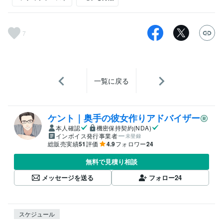
7
一覧に戻る
ケント｜奥手の彼女作りアドバイザー
本人確認
機密保持契約(NDA)
インボイス発行事業者
未登録
総販売実績
51
評価
4.9
フォロワー
24
無料で見積り相談
メッセージを送る
フォロー
24
スケジュール