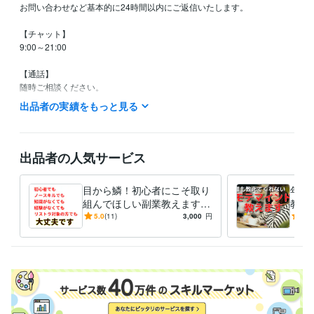
お問い合わせなど基本的に24時間以内にご返信いたします。

【チャット】

9:00～21:00

【通話】

随時ご相談ください。
出品者の実績をもっと見る
得意分野
ライティング・翻訳
セールスライティング
集客・マーケティング相談
集客からリピーター獲得までの導線構築
相談
出品者の人気サービス
目から鱗！初心者にこそ取り
年下
組んでほしい副業教えます
教え
最初頑張ればOK！一度構築
でも
5.0
(11)
3,000
円
4.3
すれば後は1日30分の作業で
ら好
す