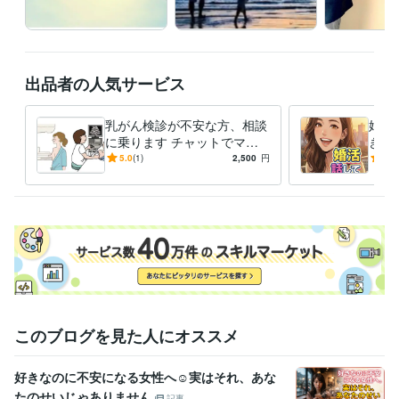
✅寂しい時、1分でも繋がりたい雑談OK。

✅決まった通話時間がありましたら教えて下さい時計を気にいたしま
す。

出品者の人気サービス
✅事前にメッセージ頂き質問も受け付けています

乳がん検診が不安な方、相談
婚活
に乗ります チャットでマン
きま
経験職種
モグラフィーＡ認定技師がお
マッ
5.0
(1)
2,500
円
4.8
医療・介護 / MR
経験年数 : 18年
答えします。
ライフスタイル・その他 / アドバイザー
経験年数 : 4年
受賞歴
笑顔届けます賞
ココナラブログ
貴方を幸せにしたい
2025年４月コ
コナラ、シルバーランク
2025年５月ココナラ、ゴールドランク
資格・検定
診療放射線技師
取得年 : 2006年
普通自動車第一種運転免許
取得年 : 1999年
このブログを見た人にオススメ
ビジネス・クリエイティブツール
好きなのに不安になる女性へ☺️実はそれ、あな
Excel:20年
PowerPoint:17年
Word:22年
Canva:1年
Google サイト:10年
Google ドキュメント:25年
一太郎:22年
たのせいじゃありません
記事