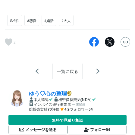
#相性
#恋愛
#婚活
#大人
2
一覧に戻る
ゆう♡心の整理
本人確認
機密保持契約(NDA)
インボイス発行事業者
未登録
総販売実績
70
評価
4.9
フォロワー
54
無料で見積り相談
メッセージを送る
フォロー
54