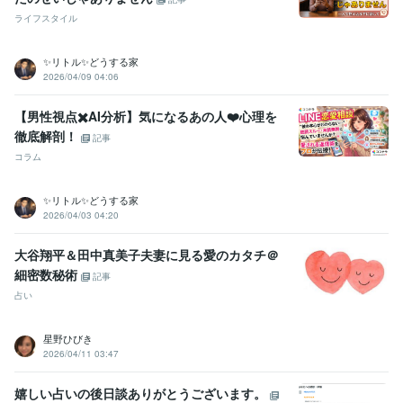
iMovie:0年
ライフスタイル
得意分野
✨リトル✨どうする家
オンラインレッスン・習い事
◆悩んでいる人の癒しになる
◆医療相
2026/04/09 04:06
談、健康相談、検診について
◆不妊治療、妊娠、産後、子育ての相
談
◆婚活相談、マッチングアプリ、結婚相談所
迷っている転職相談
【男性視点✖️AI分析】気になるあの人❤️心理を
に乗ります。
転職
徹底解剖！
記事
コンサルティング・士業
◆1人でも楽しむ技
◆独り旅行を楽しむ方
コラム
法
娯楽業界
✨リトル✨どうする家
語学力
2026/04/03 04:20
英語
日常会話レベル
大谷翔平＆田中真美子夫妻に見る愛のカタチ＠
細密数秘術
記事
占い
星野ひびき
2026/04/11 03:47
嬉しい占いの後日談ありがとうございます。