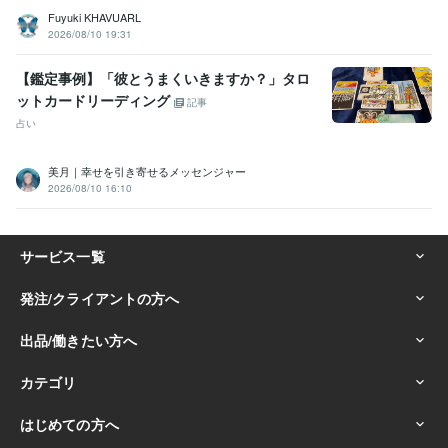
UNIX:45年
Windows Server:25年
GitHub:2年
Fuyuki KHAVUARL
2026/08/10 19:31
ビジネス・クリエイティブツール
Adobe Photoshop:12年
弥生会計:40年
Excel:40年
Word:40年
【鑑定事例】「彼とうまくいきますか？」タロ
WordPress:13年
Microsoft Project:3年
ChatGPT:2年
ットカードリーディング
記事
Adobe Premiere Pro:9年
Final Cut Pro:8年
iMovie:8年
占い
その他ツール
Pascal :20年
motorola系 アセンブラ:10年
IBM Infosphere:10年
美月｜幸せを引き寄せるメッセンジャー
informix DB:15年
IBM webspere:10年
lisp:13年
Ada:15年
2026/08/10 16:10
UNIX BSD:45年
IBM PL/1:2年
得意分野
占い
近藤流推命鑑定　（三白宝海）
地球年表のリーディング
吉方
位占い
不動産の購入
幸運を授ける
仕事
金運
経営
ビジネス
営業
健康
金融業界
貿易
住宅
悩み相談・カウンセリング
魔除け
ラップ音・ポルターガイストの判
定
だれからも好かれるスキル
会社
人間関係
魔物
鬼
福の神
学歴
放送大学
1985年3月 ~ 現在
私立工業大学
1983年3月 ~ 1983年4月