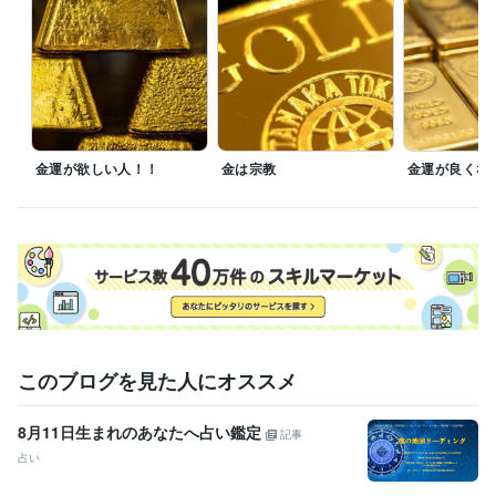
ら側で楽しくやって

新聞も雑誌もゴミでしかないので対応しない。　たまに4大新聞がただで
見ろと押しかけてきますが嫌です

芸能人　政治家　スポーツ選手　社長の辞め時はよく当たります

今後のことが知りたければ当社規定にしたがって料金をお支払いくださ
い　無償ではやりません。
経験職種
経営・マネジメント / 経営者・CEO・COO
経験年数 : 58年
金運が欲しい人！！
金は宗教
金運が良くな
不動産 / アセットマネジメント
経験年数 : 3年
金融専門職 / 金融商品開発
経験年数 : 3年
士業・専門職 / 土地家屋調査士
経験年数 : 3年
ライフスタイル・その他 / 占い師
経験年数 : 41年
職歴
近藤貿易株式会社
1966年3月 ~ 現在
豊多ホーム株式会社
2002年3月 ~ 2005年11月
某 不動産担保金融会社
2006年9月 ~ 2010年8月
このブログを見た人にオススメ
外資系の投資信託を作る証券会社
1998年8月 ~ 2002年2月
日本ＮＣＲ株式会社
1985年6月 ~ 1989年11月
甥っ子2号金融会社の子会社の不動産ファンド 交換口
2025年11
8月11日生まれのあなたへ占い鑑定
記事
月 ~ 現在
占い
受賞歴