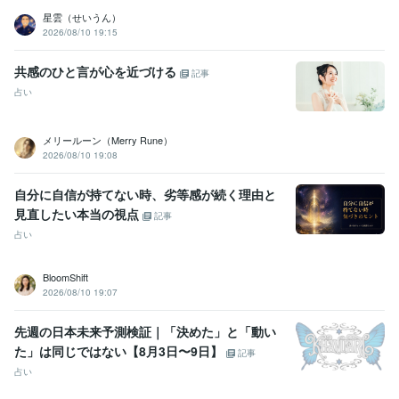
2017年はこうなる
2018年はこうなる
2019年はこうなる
理系を目
星雲（せいうん）
指せ
2020年はこうなる
202１年はこうなる
2022年はこうなる
某
2026/08/10 19:15
大手化粧品会社の情報誌　占いのページ
各種情報サイトに今月の占
いを提供中
開運勉強会に講師として呼ばれる
裏方人間なので各種表
共感のひと言が心を近づける
記事
彰を辞退する
賞状、肩書、名誉、勲章はカネ出せば買える
2023年
占い
はこうなる
2024年はこうなる
2025年以降の儲かる産業
2025年は
こうなる
2026年はこうなる
有名企業　数社の社内報の占いページ
の執筆
メリールーン（Merry Rune）
2026/08/10 19:08
資格・検定
宅地建物取引士（旧 宅地建物取引主任者）
取得年 : 1999年
自分に自信が持てない時、劣等感が続く理由と
土地家屋調査士
取得年 : 2000年
見直したい本当の視点
記事
一種証券外務員
取得年 : 1998年
占い
2級FP技能士
取得年 : 2001年
日商簿記検定2級
取得年 : 1984年
行政書士
取得年 : 2004年
BloomShift
第二級陸上特殊無線技士
取得年 : 1980年
2026/08/10 19:07
航空特殊無線技士
取得年 : 1990年
先週の日本未来予測検証｜「決めた」と「動い
プログラミング言語・フレームワーク
た」は同じではない【8月3日〜9日】
記事
C:25年
PostgreSQL:25年
Oracle Database:20年
PL/SQL:20年
占い
Amazon Web Services:3年
Java:5年
Linux:20年
C++:10年
COBOL:45年
HTML:22年
PHP:20年
SQL:44年
VC++:20年
Oracle:33年