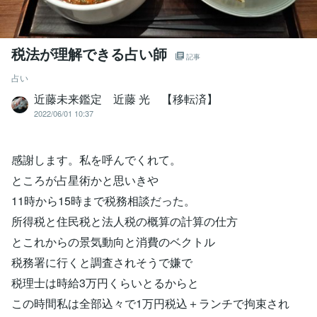
税法が理解できる占い師
記事
占い
近藤未来鑑定 近藤 光 【移転済】
2022/06/01 10:37
感謝します。私を呼んでくれて。
ところが占星術かと思いきや
11時から15時まで税務相談だった。
所得税と住民税と法人税の概算の計算の仕方
とこれからの景気動向と消費のベクトル
税務署に行くと調査されそうで嫌で
税理士は時給3万円くらいとるからと
この時間私は全部込々で1万円税込＋ランチで拘束され