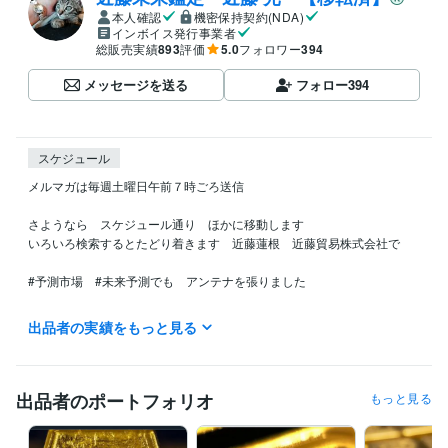
本人確認
機密保持契約(NDA)
インボイス発行事業者
総販売実績
893
評価
5.0
フォロワー
394
メッセージを送る
フォロー
394
スケジュール
メルマガは毎週土曜日午前７時ごろ送信

さようなら　スケジュール通り　ほかに移動します

いろいろ検索するとたどり着きます　近藤蓮根　近藤貿易株式会社で

#予測市場　#未来予測でも　アンテナを張りました

今後デリバティブのための予測に軸足を動かします

出品者の実績をもっと見る
＊

マスゴミへ

出品者のポートフォリオ
もっと見る
マスゴミから依頼される取材　出演　全拒否　

当家のCATV契約は去年の3月末に解約したのでオールドメディアはそち