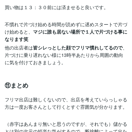
買い物は１３：３０前には済ませると良いです。
不慣れで片づけ始める時間が読めずに遅めスタートで片づ
け始めると、
マジに誰も居ない場所で１人で片づける事に
なります笑
他の出店者は
皆シレっとした顔でフリマ慣れしてるので
、
片づけに乗り遅れない様に13時半あたりから周囲の動向
に気を付けておきましょう。
⑪まとめ
フリマ出店は難しくないので、出店を考えていらっしゃる
方は一度お客さんとして行くとすぐ雰囲気が分かります。
（赤字はあんまり無いと思うのですが、それでも）儲かる
とは別の次元の娯楽な気がするので、断捨離によって出た