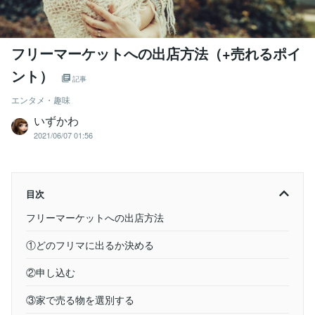
フリーマーケットへの出店方法（+売れるポイ
ント）
記事
エンタメ・趣味
いずかわ
2021/06/07 01:56
目次
フリーマーケットへの出店方法
①どのフリマに出るか決める
②申し込む
③家で売る物を選別する