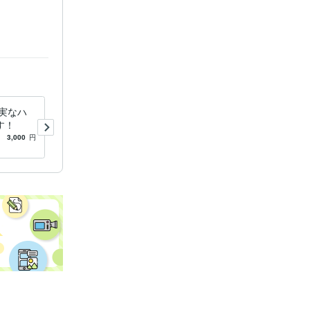
実なハ
Lチカの次の電子工作へ進む
す！
お手伝いをします あなたの
「作りたい気持ち」を形にし
3,000
円
5.0
(57)
5,000
円
ます