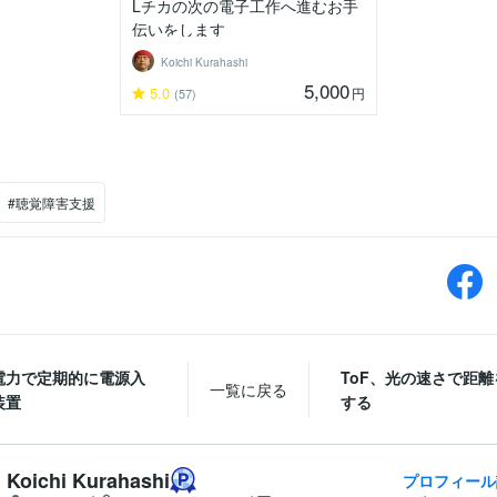
Lチカの次の電子工作へ進むお手
伝いをします
Koichi Kurahashi
5,000
5.0
円
(57)
#聴覚障害支援
電力で定期的に電源入
ToF、光の速さで距
一覧に戻る
装置
する
Koichi Kurahashi
プロフィール