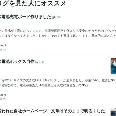
ログを見た人にオススメ
素電池充電ボード作りました
記事
オン電池が主流になっています。充電管理回路や何よりも安全に使うためのノウハ
のではなくなってきました。しかし、それでも事故は起こります。基本的にほとんどの
hashi
06:41
の電池ボックス自作
記事
ら32140サイズの大きなLiFePO4バッテリーが届きました。容量15Ah、重さは300
00g弱なので、電流容量あたりの重量はそんなに遜色ないですね...
hashi
06:23
言われた自社ホームページ、文章はそのままで明るくした