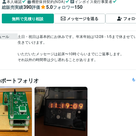
本人確認
機密保持契約(NDA)
インボイス発行事業者
390
5.0
150
総販売実績
評価
フォロワー
メッセージを送る
フォロ
無料で見積り相談
ュール
土日・祝日は基本的にお休みです。年末年始は12/28 - 1/5まで休ませ
生きていけます。

いただいたメッセージは起床〜10時ぐらいまでにご返事します。

それ以外の時間帯は少し遅れることがあります。
のポートフォリオ
も