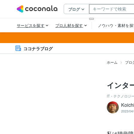
ココナラブログ
ホーム
ブロ
インタ
IT・テクノロジ
Koich
2023/04/
私は聴覚障