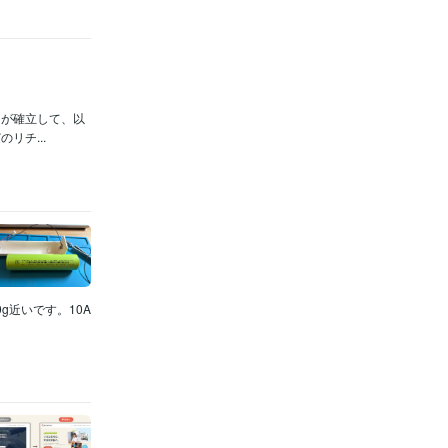
ウが確立して、以
リチ...
g近いです。10A