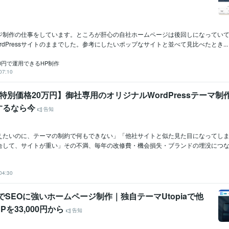
ジ制作の仕事をしています。ところが肝心の自社ホームページは後回しになってい
rdPressサイトのままでした。参考にしたいポップなサイトと並べて見比べたとき...
0円で運用できるHP制作
07:10
特別価格20万円】御社専用のオリジナルWordPressテーマ制
するなら今
告知
えたいのに、テーマの制約で何もできない」「他社サイトと似た見た目になってし
合して、サイトが重い」その不満、毎年の改修費・機会損失・ブランドの埋没につなが
04:30
ssでSEOに強いホームページ制作｜独自テーマUtopiaで他
を33,000円から
告知