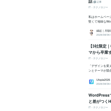
話
記事
IT・テクノロジー
私はホームペー
堅くて地味なWo
縁起｜月額
2026/08/06 
【3社限定｜
マから卒業
IT・テクノロジー
「デザインを変
ンとテーマが競
Utopia2026
2026/08/06 
WordPre
と差がつくHP
IT・テクノロジー