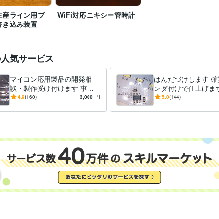
生産ライン用プ
WiFi対応ニキシー管時計
書き込み装置
の人気サービス
マイコン応用製品の開発相
はんだづけします 確
談・製作受け付けます 事前
ンダ付けで仕上げま
相談で詳細見積作成＋実際の
4.9
(160)
3,000
円
5.0
(144)
開発製作のツーステップで対
応！