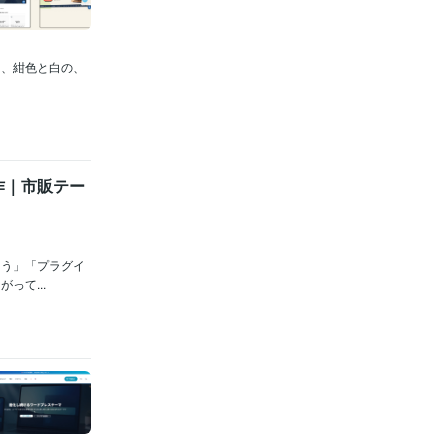
て、紺色と白の、
作｜市販テー
まう」「プラグイ
って...