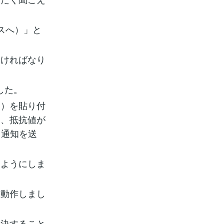
スへ）」と
。
なければなり
した。
る）を貼り付
は、抵抗値が
て通知を送
るようにしま
事動作しまし
解決すること