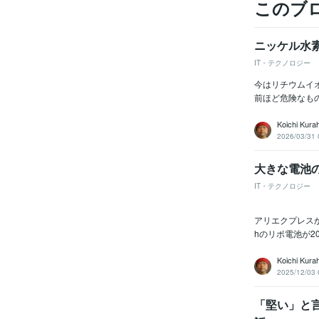
このブ
ニッケル水
IT・テクノロジー
今はリチウムイ
前ほど危険なも
Koichi Kura
2026/03/31 
大きな電池
IT・テクノロジー
アリエクプレスか
hのリポ電池が2
Koichi Kura
2025/12/03 
「堅い」と