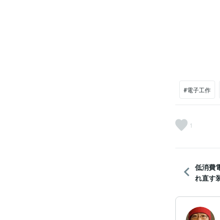
#電子工作
1
低消費
れ直す