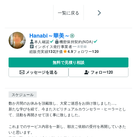
一覧に戻る
Hanabi～華美～
本人確認
機密保持契約(NDA)
インボイス発行事業者
未登録
総販売実績
132
評価
4.9
フォロワー
120
無料で見積り相談
メッセージを送る
フォロー
120
スケジュール
数か月間のお休みを頂戴致し、大変ご迷惑をお掛け致しました…。

新たな学びを経て、今またスピリチュアルカウンセラー・ヒーラーとし
て、活動を再開させて頂く事に致しました。

これまでのサービス内容を一新し、順次ご依頼の受付を再開していきた
いと思います。
