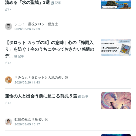
チャネリング
お金 豊かさ
ツインレイ
ツインソウル
ソウルメイト
清める「水の聖域」3選
記事
引き寄せ
心のブロック
占い
占い
運命のハンドルを握るタロットカード占い
恋愛 結婚 不倫
仕事 人間関係 転職
お金 豊かさ
出会い
引き寄せ
人生
起業 独立
ツインレイ
ツインソウル
ソウルメイト
シュイ 霊視タロット鑑定士
2026/06/26 07:29
【タロット カップの8】の意味｜心の「梅雨入
り」を防ぐ！今のうちにやっておきたい感情の
デ...
記事
占い
＊みなも＊タロットと大地の占い師
2026/05/26 11:43
運命の人と出会う前に起こる前兆５選
記事
占い
虹龍の巫女⛩️星名いお
2026/03/05 15:17