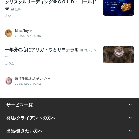
クリスタルリーディング💎ＧＯＬＤ・ゴールド
💎
記事
占い
MayaToyoka
2026/01/25 09:06
一年分の心にアリガトウとサヨナラを
コンテン
ツ
コラム
廉清生織 れんせい さき
2025/12/20 10:42