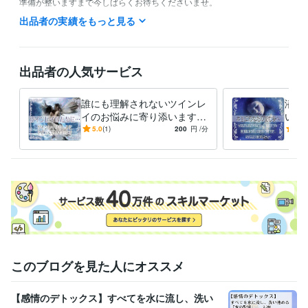
準備が整いますまで今しばらくお待ちくださいませ。

出品者の実績をもっと見る
必要としてくださるご依頼者さまに、今まで以上に寄り添ったサービス
の提供をしていく事が出来る様に、精一杯努めてまいります。

どうぞよろしくお願い致します。

出品者の人気サービス
　　　　　　　　　　　　　　　　　　　　　　　　　　　　　　華美
誰にも理解されないツインレ
潜在
資格・検定
イのお悩みに寄り添います
い“
レイキ・ヒーリング・ファースト・ディグリー
取得年 : 2006年
不倫・歳の差…、その辛い現
の事
5.0
(1)
200
円
/分
-
(2)
レイキ・ヒーリング・セカンド・ディグリー
取得年 : 2006年
実に悩んでいる方の心に寄り
自分
レイキ・ヒーリング・サード・ディグリー
取得年 : 2006年
添います
方へ
マインドブロックバスター
取得年 : 2011年
マインドブロックバスター公認インストラクター
取得年 : 2012年
イーモアタッピングホームセラピスト
取得年 : 2012年
古伝レイキ開楽講座認定ヒーラー
取得年 : 2012年
ファスティングセラピスト
取得年 : 2022年
得意分野
悩み相談・カウンセリング
宇宙と繋がるインスピチャネリング
望む
このブログを見た人にオススメ
未来を引き寄せる潜在意識の書き換え
自己否定にはピリオド！心の
ブロック解除
【感情のデトックス】すべてを水に流し、洗い
恋愛 結婚 人生
仕事 人間関係
自己否定 自己肯定感