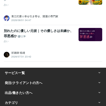
占い
青江灯磨☆幸せ引き寄せ、開運の専門家
2026/08/01 04:47
別れたのに優しい元彼｜その優しさは未練か、
罪悪感か
記事
占い
祈祷師 暁雄
2026/07/31 23:42