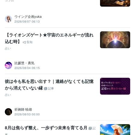
コラム
ウイング企画yuka
2026/08/07 06:13
【ライオンズゲート★宇宙のエネルギーが流れ
込む時】
告知
占い
比媛慧・勇気
2026/08/04 06:15
彼は今も私を思い出す？｜連絡がなくても記憶
から消えていない縁
記事
占い
祈祷師 暁雄
2026/08/03 00:00
8月は焦らず整え、一歩ずつ未来を育てる月
記
事