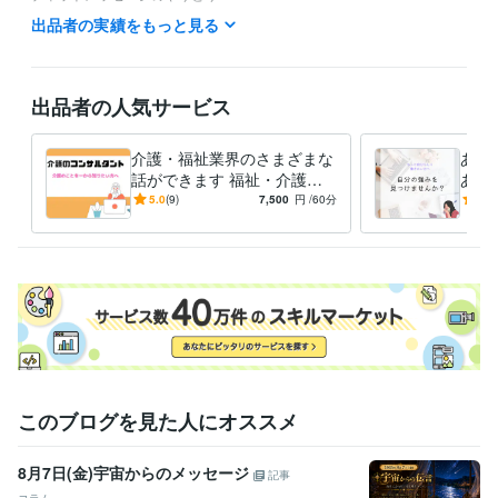
基本的には

出品者の実績をもっと見る
平日　２０時～のみ

週末　８：００～１７：００、２１時～２２時

電話の受付に関しましては、ココナラの通話での対応のみとなっており
出品者の人気サービス
ます。

DMは２４時間受け付けています。
介護・福祉業界のさまざまな
あな
経験職種
話ができます 福祉・介護業
あな
ライフスタイル・その他 / カウンセラー・コーチ
経験年数 : 1年
界についてリサーチしたい方
な働
5.0
(9)
7,500
円
/60分
5.0
はご相談下さい。
職歴
さちケアマネステーション
2022年8月 ~ 現在
資格・検定
ケアマネジャー（介護支援専門員）
取得年 : 2012年
介護福祉士
取得年 : 2007年
得意分野
悩み相談・カウンセリング
介護、悩み、人間関係
ストレスなくお金
このブログを見た人にオススメ
が貯まる方法
起業塾に行ってみたいけど、ぶっちゃけ話
介護
ビジネス
カウンセラー
夫婦
人生
8月7日(金)宇宙からのメッセージ
記事