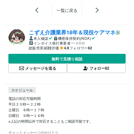
一覧に戻る
こずえ介護業界18年＆現役ケアマネ
本人確認
機密保持契約(NDA)
インボイス発行事業者
未登録
総販売実績
22
評価
4.9
フォロワー
62
無料で見積り相談
メッセージを送る
フォロー
62
スケジュール
電話の対応可能時間

平日２０時ー２２時

土曜日　８時ー１７時

日曜日　９時ー１６時

※上記の時間以外で対応することもご相談可能です。

チャットメッセージのやりとり
